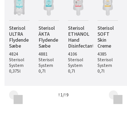
Sterisol
Sterisol
Sterisol
Sterisol
ULTRA
ÄKTA
ETHANOL
SOFT
Flydende
Flydende
Hand
Skin
Sæbe
Sæbe
Disinfectant
Creme
4824
4881
4106
4385
Sterisol
Sterisol
Sterisol
Sterisol
System
System
System
System
0,375l
0,7l
0,7l
0,7l
! 1
/
! 9