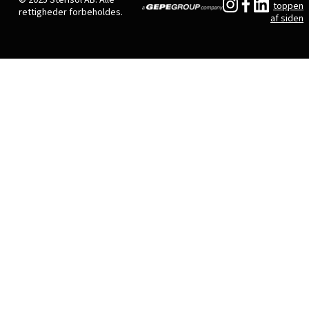
© 2025 Sterisol AB. Alle
toppen
rettigheder forbeholdes.
af siden