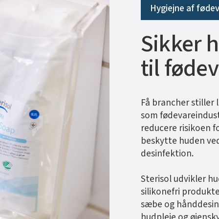
Hygiejne af føde
Sikker 
til føde
Få brancher stiller l
som fødevareindust
reducere risikoen 
beskytte huden ve
desinfektion.
Sterisol udvikler hu
silikonefri produkte
sæbe og hånddesinf
hudpleje og øjenskyl