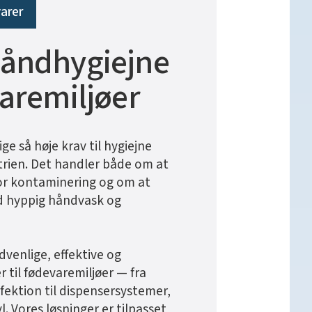
varer
håndhygiejne
varemiljøer
ige så høje krav til hygiejne
rien. Det handler både om at
for kontaminering og om at
d hyppig håndvask og
dvenlige, effektive og
r til fødevaremiljøer — fra
ektion til dispensersystemer,
. Vores løsninger er tilpasset