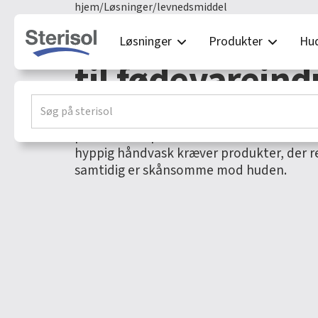
hjem
/
Løsninger
/
levnedsmiddel
Hygiejne og hu
Løsninger
Produkter
Hud
til fødevareind
Hygiejne er afgørende i fødevareindustrie
plads til kompromiser. Bakterier må ikke 
hyppig håndvask kræver produkter, der re
samtidig er skånsomme mod huden.