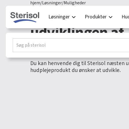
hjem
/
Løsninger
/
Muligheder
Muligheder par
Løsninger
Produkter
Hud
udviklingen af
hudpleje.
Du kan henvende dig til Sterisol næsten 
hudplejeprodukt du ønsker at udvikle.