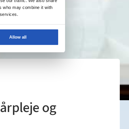
se our traffic. We also share
ers who may combine it with
 services.
Allow all
årpleje og