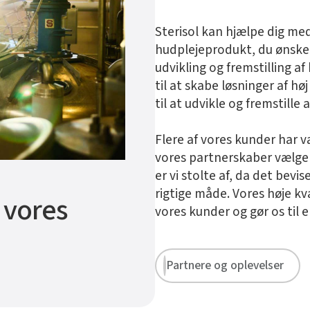
Sterisol kan hjælpe dig me
hudplejeprodukt, du ønsker
udvikling og fremstilling a
til at skabe løsninger af hø
til at udvikle og fremstill
Flere af vores kunder har vær
vores partnerskaber vælger 
er vi stolte af, da det bevis
rigtige måde. Vores høje k
 vores
vores kunder og gør os til e
Partnere og oplevelser