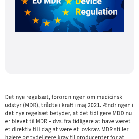
Det nye regelsæt, forordningen om medicinsk
udstyr (MDR), trådte i kraft i maj 2021. Ændringen i
det nye regelsæt betyder, at det tidligere MDD nu
er blevet til MDR – dvs. fra tidligere at have været
et direktiv til i dag at være et lovkrav. MDR stiller
højere og tydeligere krav til producenter for at