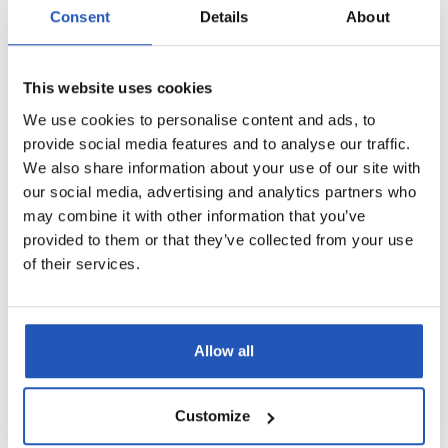
Consent
Details
About
This website uses cookies
We use cookies to personalise content and ads, to
provide social media features and to analyse our traffic.
We also share information about your use of our site with
our social media, advertising and analytics partners who
may combine it with other information that you’ve
provided to them or that they’ve collected from your use
of their services.
Allow all
Science Based Targets hjälper företag att sätta
Customize
klimatmål som faktiskt gör skillnad. Genom att