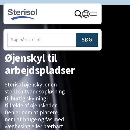
Hjem
/
Produkter
/
Øjenbruser
Øjenskyl til
arbejdspladser
Sterisol øjenskyl er en
steril saltvandsopløsning
til hurtig skylning i
tilfælde af øjenskader.
Den er nem at placere,
nem at bruge og fås med
vægbeslag eller bærbart