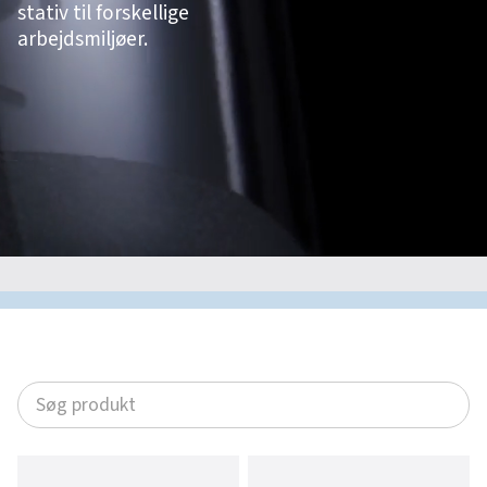
stativ til forskellige
arbejdsmiljøer.