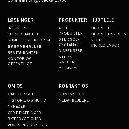
Sommarstängt vecka 29-30
LØSNINGER
PRODUKTER
HUDPLEJE
INDUSTRI
ALLE
HUDPLEJE
PRODUKTER
LEVNEDSMIDDEL
HUDPLEJESKOLEN
STERISOL-
SUNDHEDSSEKTOREN
VORES
SYSTEMET
INGREDIENSER
SVØMMEHALLER
DISPENSERE
RESTAURANTEN
STERISOL
KONTOR OG
SWEDEN
OFFENTLIGT
ØJENSKYL
OM OS
KONTAKT OS
OM STERISOL
KONTAKT OS
HISTORIE OG NUTID
MEDARBEJDERE
NYHEDER
CERTIFICERINGER
BÆREDYGTIGHED
VORES PRODUKTION