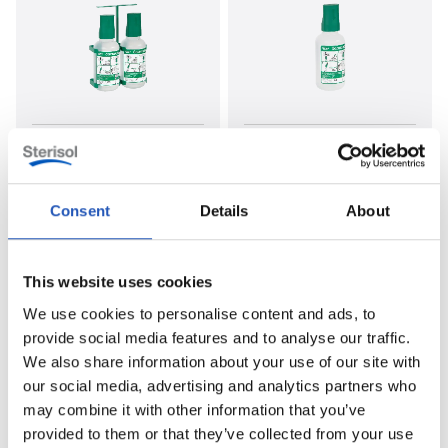
Ögondusch 2x1 l
Øjenbruser 1 l flaske
flaskor med bärbart
4631
ställ
Øjenbruser
Consent
Details
About
1 l
4635
Øjenbruser
Sterisol Øjenskyl 1 l er en
1 l
steril
saltvandsopløsning til
This website uses cookies
Sterisol Øjenskyl med
hurtig og effektiv
bærbart stativ giver
We use cookies to personalise content and ads, to
skylning af øjet ved
hurtig adgang til steril
provide social media features and to analyse our traffic.
ulykker.
øjenskyl, dér hvor
We also share information about your use of our site with
behovet er størst.
our social media, advertising and analytics partners who
may combine it with other information that you’ve
provided to them or that they’ve collected from your use