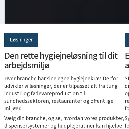
Løsninger
Den rette hygiejneløsning til dit
E
arbejdsmiljø
a
Hver branche har sine egne hygiejnekrav. Derfor
S
udvikler vi løsninger, der er tilpasset alt fra tung
d
industri og fødevareproduktion til
o
sundhedssektoren, restauranter og offentlige
r
miljøer.
f
Vælg din branche, og se, hvordan vores produkter,
S
dispensersystemer og hudplejerutiner kan hjælpe
f