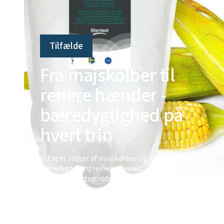
Tilfælde
Fra majskolber til
renere hænder -
bæredygtighed på
hvert trin
Vi tager rester af majskolber og gør dem til en
bæredygtig ingrediens i vores
håndrensningsmiddel - smart for både dig og
miljøet.