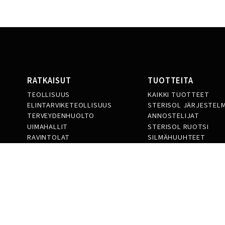
RATKAISUT
TUOTTEITA
TEOLLISUUS
KAIKKI TUOTTEET
ELINTARVIKETEOLLISUUS
STERISOL JÄRJESTEL
TERVEYDENHUOLTO
ANNOSTELIJAT
UIMAHALLIT
STERISOL RUOTSI
RAVINTOLAT
SILMÄHUUHTEET
TOIMISTOT JA JULKISET TILAT
TIETOA MEISTÄ
OTA YHTEYTTÄ
TIETOA STERISOLISTA
TYÖNTEKIJÄT
HISTORIA JA NYKYHETKI
MEDARBETARE
UUTISET