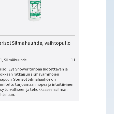
erisol Silmähuuhde, vaihtopullo
1
,
Silmähuuhde
1 l
risol Eye Shower tarjoaa luotettavan ja
okkaan ratkaisun silmävammojen
iapuun. Sterisol Silmähuuhde on
nniteltu tarjoamaan nopea ja intuitiivinen
sy turvalliseen ja tehokkaaseen silmän
hteluun.