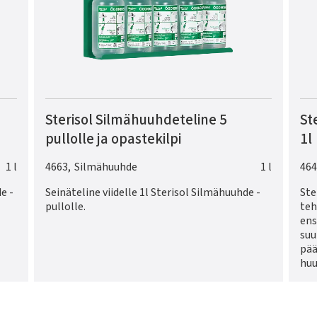
Sterisol Silmähuuhdeteline 5
St
pullolle ja opastekilpi
1l
1 l
4663
,
Silmähuuhde
1 l
464
e -
Seinäteline viidelle 1l Sterisol Silmähuuhde -
Ste
pullolle.
teh
ens
suu
pää
huu