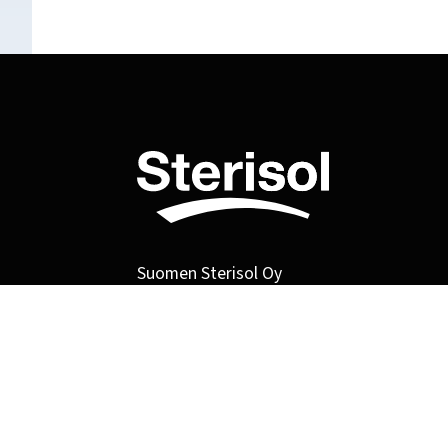
Suomen Sterisol Oy
PL 32, 04131 Sipoo
Puh. 010 322 7680
myynti@sterisol.fi
Aukioloajat
Maanantaista perjantaihin klo 8-16