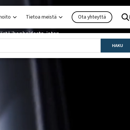
hoito
Tietoa meistä
Ota yhteyttä
ästä ihonhoidosta, joten
nalojen, ympäristöjen ja