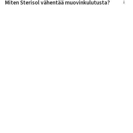
Miten Sterisol vähentää muovinkulutusta?
→
Miten Sterisol-järjestelmä vähentää
→
tuotehävikkiä?
Mitä resurssitehokas hygieniaratkaisu
→
tarkoittaa?
Miten Sterisol edistää kestävää ihonhoitoa?
→