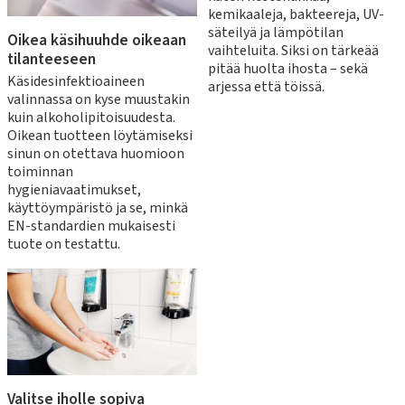
kemikaaleja, bakteereja, UV-
säteilyä ja lämpötilan
Oikea käsihuuhde oikeaan
vaihteluita. Siksi on tärkeää
tilanteeseen
pitää huolta ihosta – sekä
Käsidesinfektioaineen
arjessa että töissä.
valinnassa on kyse muustakin
kuin alkoholipitoisuudesta.
Oikean tuotteen löytämiseksi
sinun on otettava huomioon
toiminnan
hygieniavaatimukset,
käyttöympäristö ja se, minkä
EN-standardien mukaisesti
tuote on testattu.
Valitse iholle sopiva