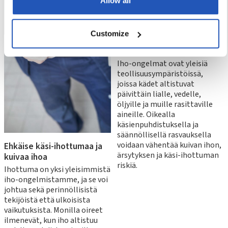
Allow all
Customize
Iho-ongelmat
teollisuudessa
Iho-ongelmat ovat yleisiä
teollisuusympäristöissä,
joissa kädet altistuvat
päivittäin lialle, vedelle,
öljyille ja muille rasittaville
aineille. Oikealla
käsienpuhdistuksella ja
säännöllisellä rasvauksella
voidaan vähentää kuivan ihon,
Ehkäise käsi-ihottumaa ja
ärsytyksen ja käsi-ihottuman
kuivaa ihoa
riskiä.
Ihottuma on yksi yleisimmistä
iho-ongelmistamme, ja se voi
johtua sekä perinnöllisistä
tekijöistä että ulkoisista
vaikutuksista. Monilla oireet
ilmenevät, kun iho altistuu