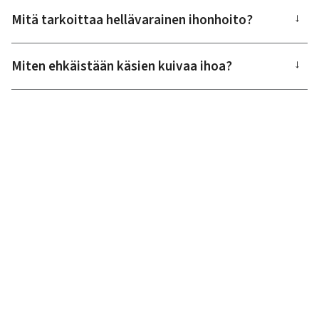
Mitä tarkoittaa hellävarainen ihonhoito?
→
Miten ehkäistään käsien kuivaa ihoa?
→
Suomen Sterisol Oy
PL 32, 04131 Sipoo
Puh. 010 322 7680