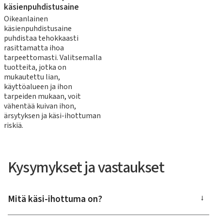
käsienpuhdistusaine
Oikeanlainen
käsienpuhdistusaine
puhdistaa tehokkaasti
rasittamatta ihoa
tarpeettomasti. Valitsemalla
tuotteita, jotka on
mukautettu lian,
käyttöalueen ja ihon
tarpeiden mukaan, voit
vähentää kuivan ihon,
ärsytyksen ja käsi-ihottuman
riskiä.
Kysymykset ja vastaukset
Mitä käsi-ihottuma on?
→