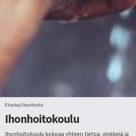
Etusivu
/
Ihonhoito
Ihonhoitokoulu
Ihonhoitokoulu kokoaa yhteen tietoa, vinkkejä ja