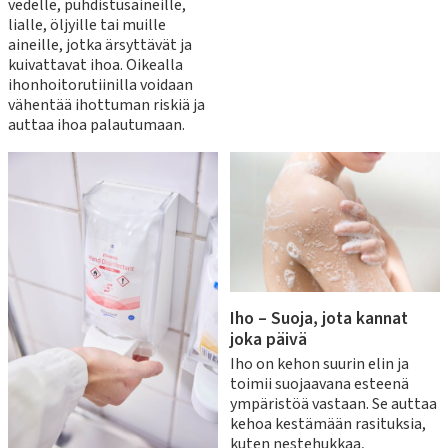
vedelle, puhdistusaineille,
lialle, öljyille tai muille
aineille, jotka ärsyttävät ja
kuivattavat ihoa. Oikealla
ihonhoitorutiinilla voidaan
vähentää ihottuman riskiä ja
auttaa ihoa palautumaan.
Iho – Suoja, jota kannat
joka päivä
Iho on kehon suurin elin ja
toimii suojaavana esteenä
ympäristöä vastaan. Se auttaa
kehoa kestämään rasituksia,
kuten nestehukkaa,