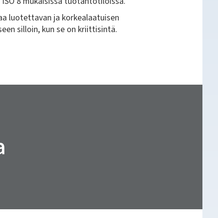
ISO 8 mukaisissa tuotantotiloissa.
aa luotettavan ja korkealaatuisen
en silloin, kun se on kriittisintä.
a