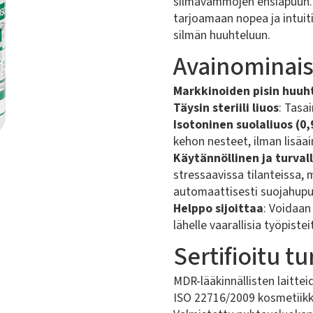
silmävammojen ensiapuun. 
tarjoamaan nopea ja intuit
silmän huuhteluun.
Avainominai
Markkinoiden pisin huuh
Täysin steriili liuos
: Tasa
Isotoninen suolaliuos (0
kehon nesteet, ilman lisäai
Käytännöllinen ja turval
stressaavissa tilanteissa, 
automaattisesti suojahupu
Helppo sijoittaa
: Voidaan
lähelle vaarallisia työpistei
Sertifioitu tu
MDR-lääkinnällisten laittei
ISO 22716/2009 kosmetiikk