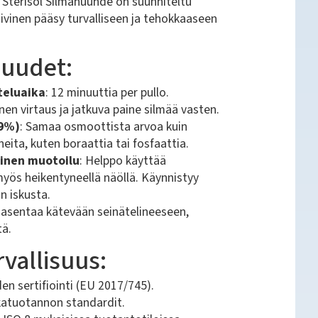
Sterisol Silmähuuhde on suunniteltu
iivinen pääsy turvalliseen ja tehokkaaseen
suudet:
teluaika
: 12 minuuttia per pullo.
inen virtaus ja jatkuva paine silmää vasten.
,9%)
: Samaa osmoottista arvoa kuin
neita, kuten boraattia tai fosfaattia.
linen muotoilu
: Helppo käyttää
myös heikentyneellä näöllä. Käynnistyy
n iskusta.
 asentaa kätevään seinätelineeseen,
tä.
rvallisuus:
den sertifiointi (EU 2017/745).
atuotannon standardit.