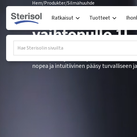
Hem
/
Produkter
/
Silmähuuhde
Sterisol Silmä
Ratkaisut
Tuotteet
Ihon
vaihtopullo 1l
Sterisol Eye Shower tarjoaa luotettavan 
silmävammojen ensiapuun. Sterisol Silm
nopea ja intuitiivinen pääsy turvalliseen