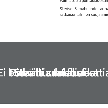
Valmistettu puhtausluokan 
Sterisol Silmähuuhde tarjo
ratkaisun silmien suojaamise
Ei boraattia tai fosfaatti
Pitkä huuhteluaika
Steriili suolaliuos