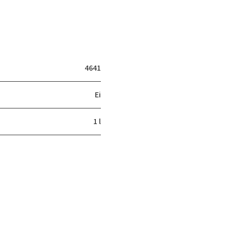
4641
Ei
1 l