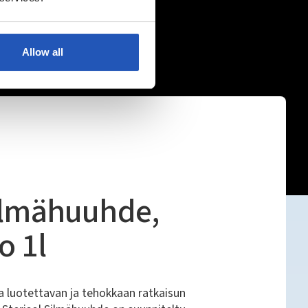
Allow all
Silmähuuhde,
o 1l
a luotettavan ja tehokkaan ratkaisun