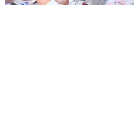
Spørgsmål & Svar
Hvorfor er hudpleje vigtigt på arbejdet?
→
Hvilke trin indgår i en god hudplejerutine?
→
Hvad betyder skånsom hudpleje?
→