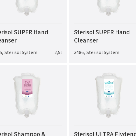
erisol SUPER Hand
Sterisol SUPER Hand
eanser
Cleanser
5
,
Sterisol System
2,5l
3486
,
Sterisol System
erisol Shampoo &
Sterisol ULTRA Flyden