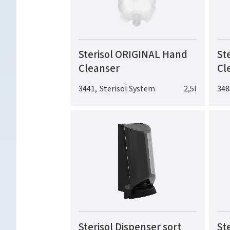
Sterisol ORIGINAL Hand
St
Cleanser
Cl
3441
,
Sterisol System
2,5l
348
Sterisol Dispenser sort
St