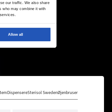
se our traffic. We also share
ers who may combine it with
 services.
Allow all
stem
Dispensere
Sterisol Sweden
Øjenbruser