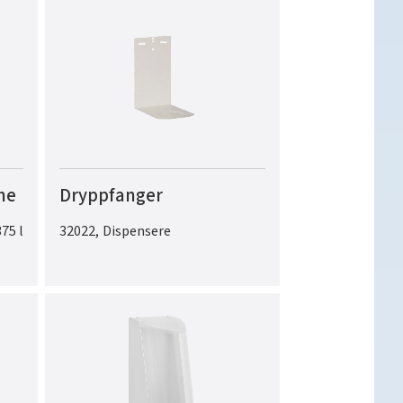
me
Dryppfanger
375 l
32022
,
Dispensere