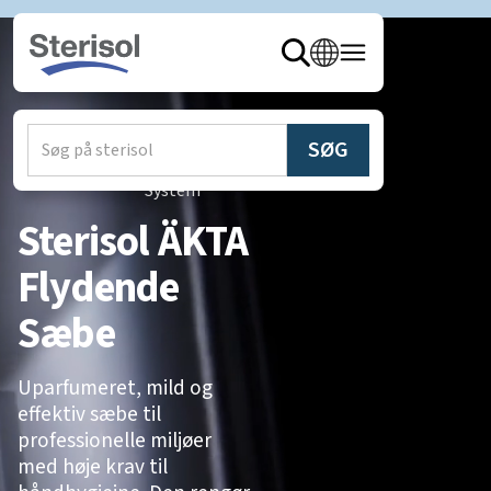
hjem
/
produkter
/
Sterisol
System
Sterisol ÄKTA
Flydende
Sæbe
Uparfumeret, mild og
effektiv sæbe til
professionelle miljøer
med høje krav til