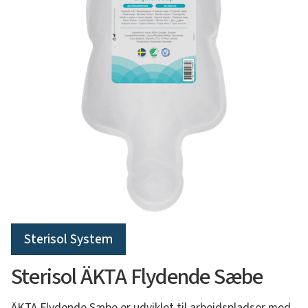
Sterisol System
Sterisol ÄKTA Flydende Sæbe
ÄKTA Flydende Sæbe er udviklet til arbejdspladser med