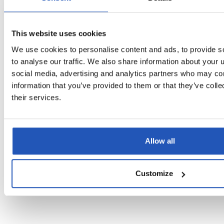
Frågor & Svar
This website uses cookies
We use cookies to personalise content and ads, to provide s
Hvordan føles din hud efter at have
to analyse our traffic. We also share information about your u
→
vasket dig selv med ÄKTA?
social media, advertising and analytics partners who may com
information that you’ve provided to them or that they’ve coll
their services.
Er ÄKTA også velegnet til personer med
→
følsom hud?
Allow all
Hvad gør ÄKTA til et godt valg til
→
arbejdspladser med høje hygiejnekrav?
Customize