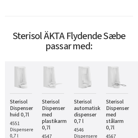
Sterisol ÄKTA Flydende Sæbe
passar med:
Sterisol
Sterisol
Sterisol
Sterisol
Dispenser
Dispenser
automatisk
Dispenser
hvid 0,7l
med
dispenser
med
plastikarm
0,7 l
stålarm
4551
0,7l
0,7l
Dispensere
4546
0,7 l
Dispensere
4547
4567