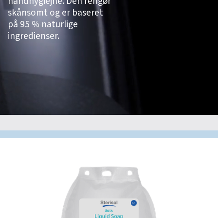
håndhygiejne. Den rengør
skånsomt og er baseret
på 95 % naturlige
ingredienser.