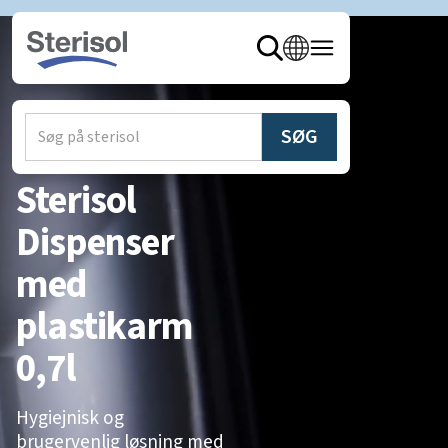
hjem
/
produkter
/
Dispensere
Sterisol
Dispenser
med
plastikarm
0,7l
Hygiejnisk og
brugervenlig løsning med