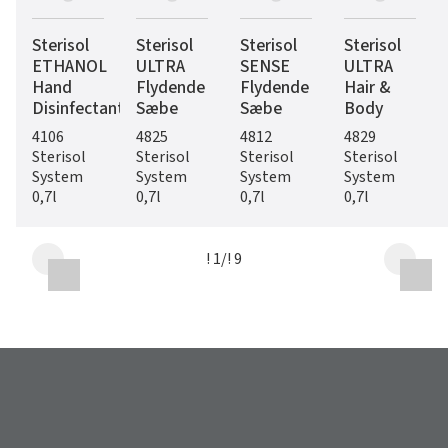
Sterisol
Sterisol
Sterisol
Sterisol
ETHANOL
ULTRA
SENSE
ULTRA
Hand
Flydende
Flydende
Hair &
Disinfectant
Sæbe
Sæbe
Body
4106
4825
4812
4829
Sterisol
Sterisol
Sterisol
Sterisol
System
System
System
System
0,7l
0,7l
0,7l
0,7l
! 1
/
! 9