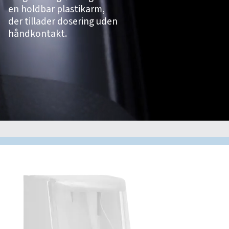
en holdbar plastikarm,
der tillader dosering uden
håndkontakt.