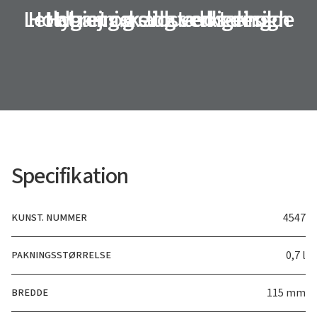
Let at rengøre og vedligeholde
Holdbart og slidstærkt design
Hygiejnisk albuedosering
Specifikation
KUNST. NUMMER
4547
PAKNINGSSTØRRELSE
0,7 l
BREDDE
115 mm