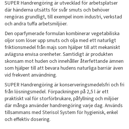
SUPER Handrengöring är utvecklad för arbetsplatser
där händerna utsätts för svår smuts och behöver
rengöras grundligt, till exempel inom industri, verkstad
och andra tuffa arbetsmiljöer.
Den oparfymerade formulan kombinerar vegetabiliska
oljor som löser upp smuts och olja med ett naturligt
friktionsmedel från majs som hjälper till att mekaniskt
avlägsna envisa orenheter. Samtidigt är produkten
skonsam mot huden och innehåller återfettande ämnen
som hjälper till att bevara hudens naturliga barriär även
vid frekvent användning.
SUPER Handrengöring är konserveringsmedelsfri och fri
från lösningsmedel. Förpackningen på 2,5 l är ett
praktiskt val för storförbrukare, påfyllning och miljöer
där många använder handrengöring varje dag. Används
tillsammans med Sterisol System för hygienisk, enkel
och effektiv dosering.