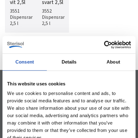
vit 2,5l
svart 2,5l
3551
3552
Dispensrar
Dispensrar
2,5 l
2,5 l
1
/
9


Consent
Details
About
This website uses cookies
We use cookies to personalise content and ads, to
provide social media features and to analyse our traffic.
Naturligt friktionsmedel från majs
Konserveringsmedelsfri
Utan lösningsmedel
We also share information about your use of our site with
our social media, advertising and analytics partners who
may combine it with other information that you’ve
provided to them or that they’ve collected from your use
of their services.