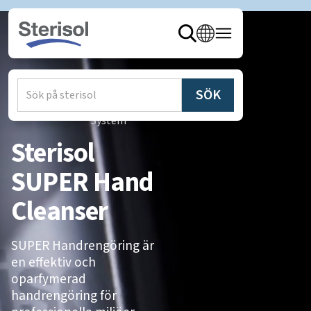
Hem
/
Produkter
/
Sterisol
System
Sterisol
SUPER Hand
Cleanser
SUPER Handrengöring är
en effektiv och
oparfymerad
handrengöring för