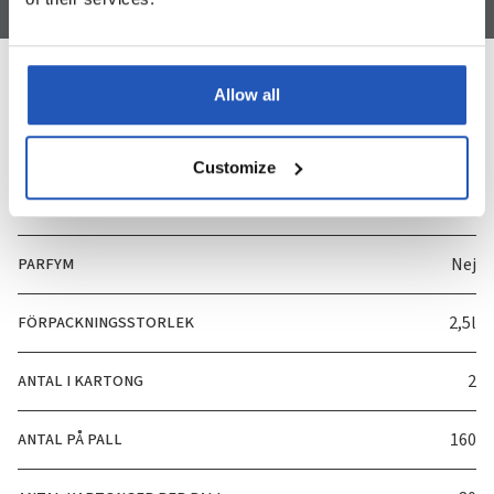
Allow all
Specifikation
Customize
ART. NUMMER
3485
PARFYM
Nej
FÖRPACKNINGSSTORLEK
2,5l
ANTAL I KARTONG
2
ANTAL PÅ PALL
160