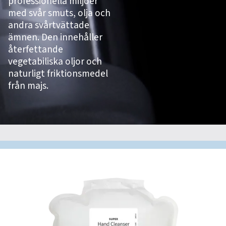
professionella miljöer
med svår smuts, olja och
andra svårtvättade
ämnen. Den innehåller
återfettande
vegetabiliska oljor och
naturligt friktionsmedel
från majs.