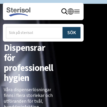
Hem
/
Produkter
/
Dispensrar
Dispensrar
för
professionell
hygien
Våra dispenserlösningar
finns i flera storlekar och
utföranden för tvål,