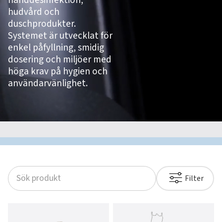
handdesinfektion,
hudvård och
duschprodukter.
Systemet är utvecklat för
enkel påfyllning, smidig
dosering och miljöer med
höga krav på hygien och
användarvänlighet.
Filter