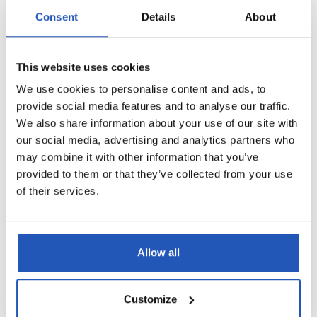
Sterisol Dispenser
Sterisol Dispenser vit
Consent
Details
About
svart 5l
5l
4535
4531
Dispensrar
Dispensrar
5 l
5 l
This website uses cookies
We use cookies to personalise content and ads, to
provide social media features and to analyse our traffic.
We also share information about your use of our site with
our social media, advertising and analytics partners who
may combine it with other information that you’ve
provided to them or that they’ve collected from your use
of their services.
Sterisol Dispenser vit
Sterisol
2,5l
Automatdispenser 0,7
l
Allow all
3551
Dispensrar
4546
2,5 l
Dispensrar
0,7 l
Customize