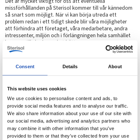
Det är mycket viktigt för oss att eventuella
missförhållanden på Sterisol kommer till vår kännedom
så snart som möjligt. När vi kan börja utreda ett
problem redan i ett tidigt skede blir våra möjligheter
att förhindra att företaget, våra medarbetare, andra
intressenter, miljön och i förlängningen hela samhället
kommer till skada mycket bättre.
Vi vill därför att alla som misstänker överträdelser av
lagar, bestämmelser eller etiska regler på Sterisol
rapporterar detta via vår visselblåsarlösning.
Consent
Details
About
För att du ska känna dig trygg när du skickar in din
rapport har Gepe gruppen valt att använda Whistlelink,
This website uses cookies
en säker visselblåsarlösning, för att ta emot och
hantera rapporter. Din anonymitet garanteras i all din
We use cookies to personalise content and ads, to
kommunikation med oss tack vare att vi anlitar en
provide social media features and to analyse our traffic.
extern part.
We also share information about your use of our site with
Om du vill veta mer om vår visselblåsarkanal eller skicka
our social media, advertising and analytics partners who
in en rapport, klicka på den här länken
may combine it with other information that you’ve
gepeholdingag.whistlelink.com.
provided to them or that they’ve collected from your use