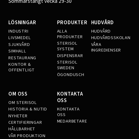
Sommarstängt vecka 29-30
LÖSNINGAR
PRODUKTER
HUDVÅRD
INDUSTRI
ALLA
HUDVÅRD
PRODUKTER
LIVSMEDEL
HUDVÅRDSSKOLAN
STERISOL
SJUKVÅRD
VÅRA
SYSTEM
INGREDIENSER
SIMHALL
DISPENSRAR
RESTAURANG
STERISOL
KONTOR &
SWEDEN
OFFENTLIGT
ÖGONDUSCH
OM OSS
KONTAKTA
OSS
OM STERISOL
KONTAKTA
HISTORIA & NUTID
OSS
NYHETER
MEDARBETARE
CERTIFIERINGAR
HÅLLBARHET
VÅR PRODUKTION