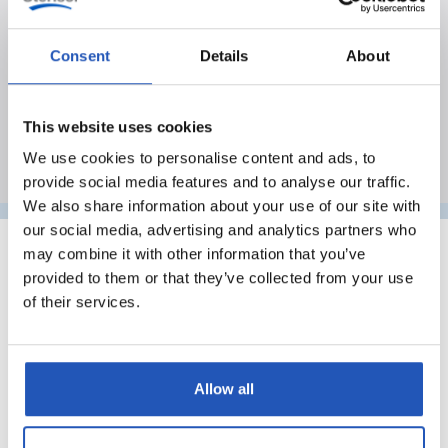
Här samlar vi nyheter, artiklar och uppdateringar
från Sterisol. Läs mer om våra produkter,
Consent
Details
About
lösningar, hållbarhetsarbete, certifieringar,
samarbeten och annat som händer hos oss.
This website uses cookies
We use cookies to personalise content and ads, to
provide social media features and to analyse our traffic.
We also share information about your use of our site with
our social media, advertising and analytics partners who
may combine it with other information that you’ve
Senaste nytt
provided to them or that they’ve collected from your use
of their services.
Utforska våra senaste artiklar, nyheter och
uppdateringar.
Allow all
Nyhet
Nyhet