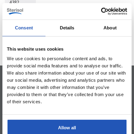
4382
Sterisol
System
0,375l
Consent
Details
About
1
/
9


This website uses cookies
We use cookies to personalise content and ads, to
provide social media features and to analyse our traffic.
We also share information about your use of our site with
our social media, advertising and analytics partners who
may combine it with other information that you’ve
provided to them or that they’ve collected from your use
Enkla att använda och rengöra
Gjorda av återvunnen plast
Elegant design
of their services.
Allow all