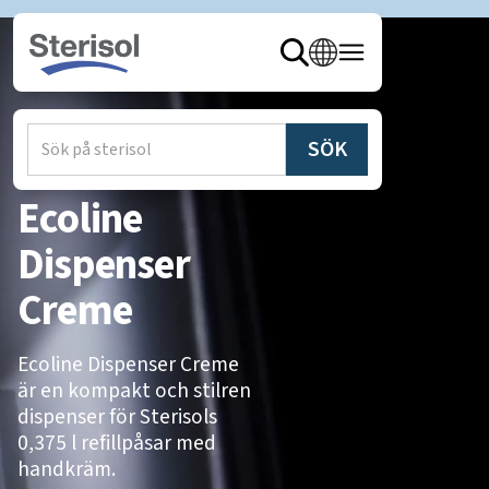
Hem
/
Produkter
/
Dispensrar
Ecoline
Dispenser
Creme
Ecoline Dispenser Creme
är en kompakt och stilren
dispenser för Sterisols
0,375 l refillpåsar med
handkräm.