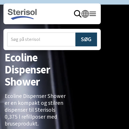
hjem
/
produkter
/
Dispensere
Ecoline
Dispenser
Shower
Ecoline Dispenser Shower
er en kompakt og stilren
dispenser til Sterisols
0,375 l refillposer med
bruseprodukt.