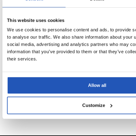
Frågor & Svar
This website uses cookies
We use cookies to personalise content and ads, to provide s
Hvordan føles din hud efter at have
to analyse our traffic. We also share information about your u
→
vasket dig selv med ÄKTA?
social media, advertising and analytics partners who may com
information that you’ve provided to them or that they’ve coll
their services.
Er ÄKTA også velegnet til personer med
→
følsom hud?
Allow all
Hvad gør ÄKTA til et godt valg til
→
arbejdspladser med høje hygiejnekrav?
Customize