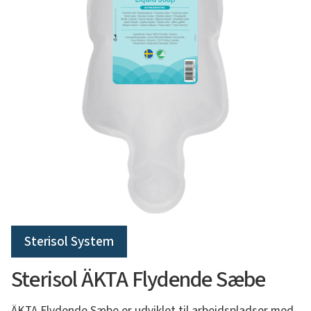
Sterisol System
Sterisol ÄKTA Flydende Sæbe
ÄKTA Flydende Sæbe er udviklet til arbejdspladser med