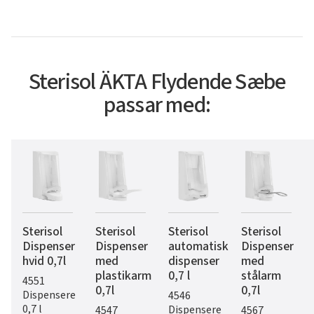
Sterisol ÄKTA Flydende Sæbe
passar med:
Sterisol
Sterisol
Sterisol
Sterisol
Dispenser
Dispenser
automatisk
Dispenser
hvid 0,7l
med
dispenser
med
plastikarm
0,7 l
stålarm
4551
0,7l
0,7l
Dispensere
4546
0,7 l
Dispensere
4547
4567