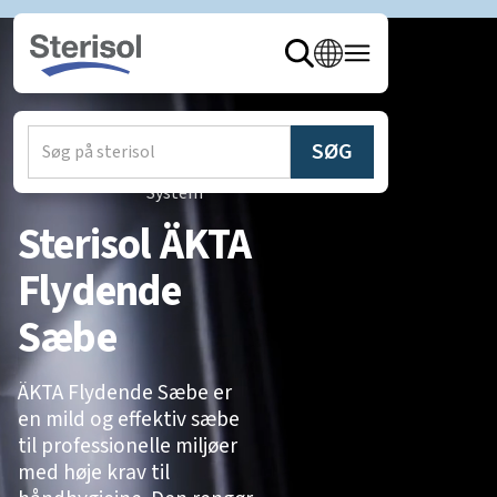
hjem
/
produkter
/
Sterisol
System
Sterisol ÄKTA
Flydende
Sæbe
ÄKTA Flydende Sæbe er
en mild og effektiv sæbe
til professionelle miljøer
med høje krav til