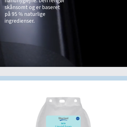
håndhygiejne. Den rengør
skånsomt og er baseret
på 95 % naturlige
ingredienser.