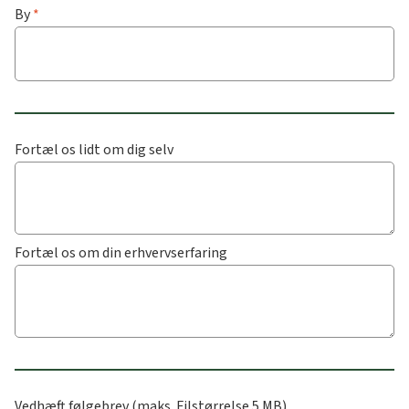
By
*
Fortæl os lidt om dig selv
Fortæl os om din erhvervserfaring
Vedhæft følgebrev (maks. Filstørrelse 5 MB)