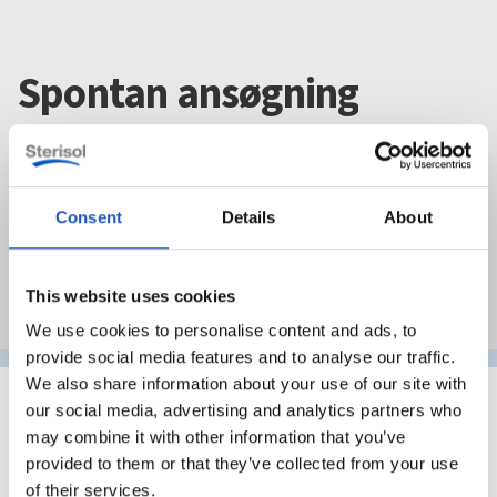
Spontan ansøgning
Vi er altid på udkig efter nye talenter til vores
team! Har du lyst til at arbejde med bæredygtige
hudplejeprodukter af høj kvalitet? Send os endelig
Consent
Details
About
en uopfordret ansøgning.
This website uses cookies
We use cookies to personalise content and ads, to
provide social media features and to analyse our traffic.
We also share information about your use of our site with
our social media, advertising and analytics partners who
Send en spontan ansøgning
may combine it with other information that you’ve
provided to them or that they’ve collected from your use
of their services.
Fornavn
*