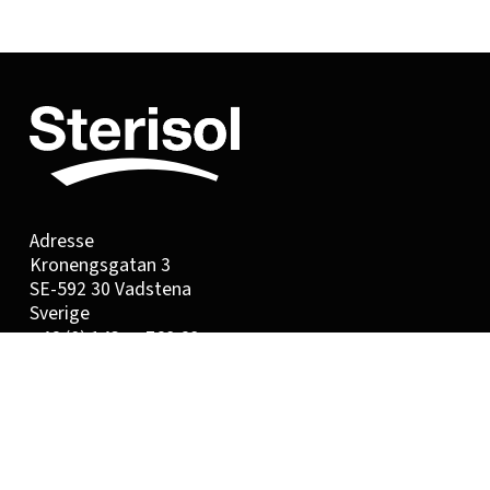
Adresse
Kronengsgatan 3
SE-592 30 Vadstena
Sverige
+46 (0) 143 — 768 68
info@sterisol.se
Åbningstider
Mandag-fredag 8:00-16:45
Fredag 8:00-15:00