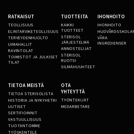
RATKAISUT
TUOTTEITA
IHONHOITO
TEOLLISUUS
KAIKKI
IHONHOITO
TUOTTEET
ELINTARVIKETEOLLISUUS
HUDVÅRDSSKOLA
STERISOL
TERVEYDENHUOLTO
VÅRA
JÄRJESTELMÄ
INGREDIENSER
UIMAHALLIT
ANNOSTELIJAT
RAVINTOLAT
STERISOL
TOIMISTOT JA JULKISET
RUOTSI
TILAT
SILMÄHUUHTEET
TIETOA MEISTÄ
OTA
YHTEYTTÄ
TIETOA STERISOLISTA
TYÖNTEKIJÄT
HISTORIA JA NYKYHETKI
MEDARBETARE
UUTISET
SERTIFIOINNIT
VASTUULLISUUS
TUOTANTOMME
TYÖSKENTELE