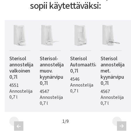
sopii käytettäväksi:
Sterisol
Sterisol-
Sterisol
Sterisol
annostelija
annostelija
Automaattiannostelija
annostelija
valkoinen
muov.
0,7l
met.
0,7l
kyynärvipu
kyynärvipu
4546
0,7l
0,7l
Annostelija
4551
0,7 l
Annostelija
4547
4567
0,7 l
Annostelija
Annostelija
0,7 l
0,7 l
1
/
9

