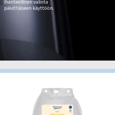
ihanteellinen valinta
päivittäiseen käyttöön.