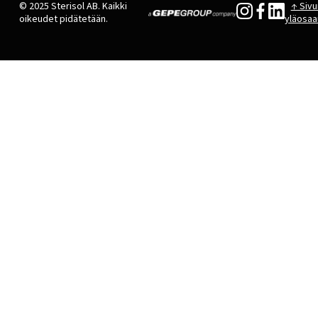
© 2025 Sterisol AB. Kaikki
↑ Sivu
oikeudet pidätetään.
yläosaa