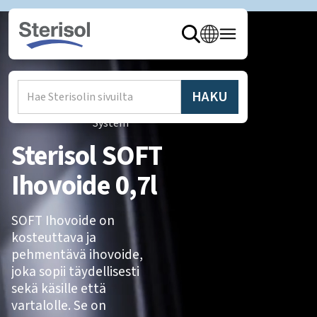
Hem
/
Produkter
/
Sterisol
System
Sterisol SOFT
Ihovoide 0,7l
SOFT Ihovoide on
kosteuttava ja
pehmentävä ihovoide,
joka sopii täydellisesti
sekä käsille että
vartalolle. Se on