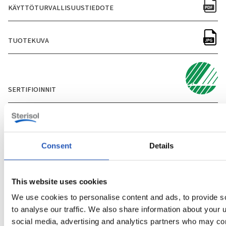
KÄYTTÖTURVALLISUUSTIEDOTE
TUOTEKUVA
SERTIFIOINNIT
Consent
Details
Kysymykset ja vastaukset
This website uses cookies
We use cookies to personalise content and ads, to provide s
Kuinka usein minun pitäisi käyttää SOFT
to analyse our traffic. We also share information about your u
Ihovoidetta parhaan tuloksen
→
social media, advertising and analytics partners who may com