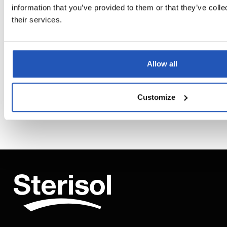
saavuttamiseksi?
information that you’ve provided to them or that they’ve coll
their services.
Mitä eroa on hajustetulla ja
→
hajustamattomalla versiolla?
Allow all
Kenelle ihonvoide sopii parhaiten?
→
Customize