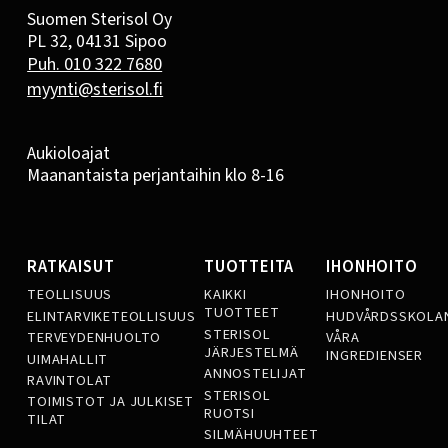
Suomen Sterisol Oy
PL 32, 04131 Sipoo
Puh. 010 322 7680
myynti@sterisol.fi
Aukioloajat
Maanantaista perjantaihin klo 8-16
RATKAISUT
TUOTTEITA
IHONHOITO
TEOLLISUUS
KAIKKI
IHONHOITO
TUOTTEET
ELINTARVIKETEOLLISUUS
HUDVÅRDSSKOLA
STERISOL
TERVEYDENHUOLTO
VÅRA
JÄRJESTELMÄ
INGREDIENSER
UIMAHALLIT
ANNOSTELIJAT
RAVINTOLAT
STERISOL
TOIMISTOT JA JULKISET
RUOTSI
TILAT
SILMÄHUUHTEET