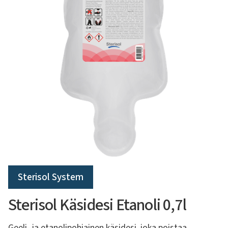
Sterisol System
Sterisol Käsidesi Etanoli 0,7l
Geeli- ja etanolipohjainen käsidesi, joka poistaa