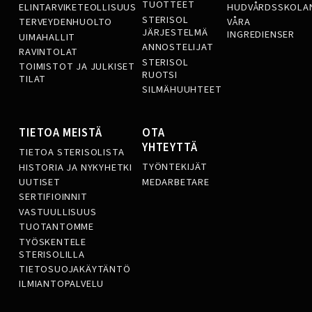
TUOTTEET
ELINTARVIKETEOLLISUUS
HUDVÅRDSSKOLA
STERISOL
TERVEYDENHUOLTO
VÅRA
JÄRJESTELMÄ
INGREDIENSER
UIMAHALLIT
ANNOSTELIJAT
RAVINTOLAT
STERISOL
TOIMISTOT JA JULKISET
RUOTSI
TILAT
SILMÄHUUHTEET
TIETOA MEISTÄ
OTA
YHTEYTTÄ
TIETOA STERISOLISTA
TYÖNTEKIJÄT
HISTORIA JA NYKYHETKI
MEDARBETARE
UUTISET
SERTIFIOINNIT
VASTUULLISUUS
TUOTANTOMME
TYÖSKENTELE
STERISOLILLA
TIETOSUOJAKÄYTÄNTÖ
ILMIANTOPALVELU