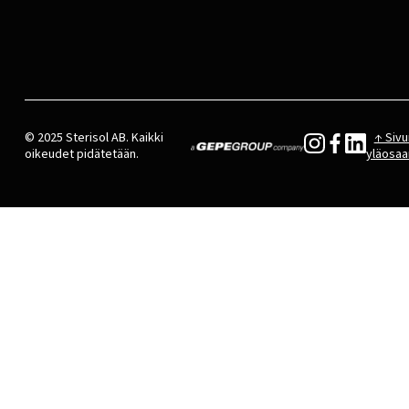
© 2025 Sterisol AB. Kaikki
↑ Sivu
oikeudet pidätetään.
yläosaa