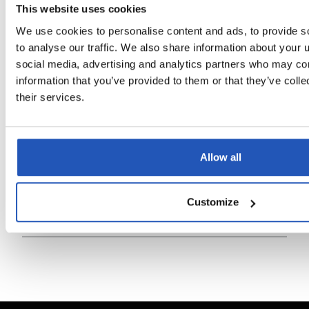
This website uses cookies
Kysymykset ja vastaukset
We use cookies to personalise content and ads, to provide s
to analyse our traffic. We also share information about your u
social media, advertising and analytics partners who may com
Kuinka paljon minun pitäisi käyttää
information that you’ve provided to them or that they’ve coll
→
parhaan tuloksen saavuttamiseksi?
their services.
Onko Sterisol Käsidesi Etanoli tehokas
→
viruksia ja bakteereja vastaan?
Allow all
Mikä erottaa Sterisol Käsidesi Etanolin
Customize
→
muista käsidesinfektioaineista?