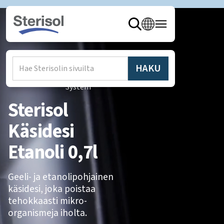
Hem
/
Produkter
/
Sterisol
System
Sterisol
Käsidesi
Etanoli 0,7l
Geeli- ja etanolipohjainen
käsidesi, joka poistaa
tehokkaasti mikro-
organismeja iholta.