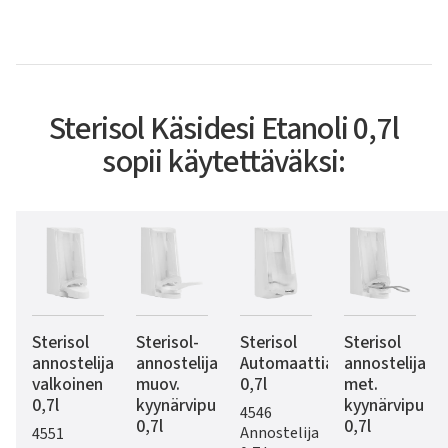
Sterisol Käsidesi Etanoli 0,7l
sopii käytettäväksi:
Sterisol
Sterisol-
Sterisol
Sterisol
annostelija
annostelija
Automaattiannostelija
annostelija
valkoinen
muov.
0,7l
met.
0,7l
kyynärvipu
kyynärvipu
4546
0,7l
0,7l
Annostelija
4551