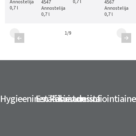
0,7 l
Annostelija
4547
4567
0,7 l
Annostelija
Annostelija
0,7 l
0,7 l
1
/
9


Hygieeninen käsien desinfiointiaine
Estää kuivumista
Tahraton