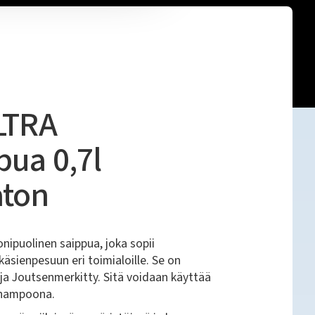
ULTRA
pua 0,7l
aton
ipuolinen saippua, joka sopii
sienpesuun eri toimialoille. Se on
ja Joutsenmerkitty. Sitä voidaan käyttää
shampoona.