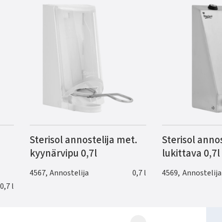
Sterisol annostelija met.
Sterisol annos
kyynärvipu 0,7l
lukittava 0,7l
4567
,
Annostelija
0,7 l
4569
,
Annostelija
0,7 l