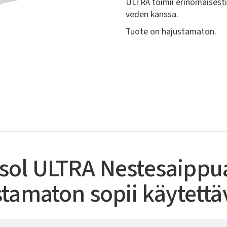
ULTRA toimii erinomaisesti
veden kanssa.
Tuote on hajustamaton.
isol ULTRA Nestesaippua
tamaton sopii käytettä