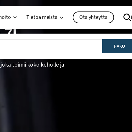
hoito
Tietoa meistä
Ota yhteyttä
,7l
oka toimii koko keholle ja