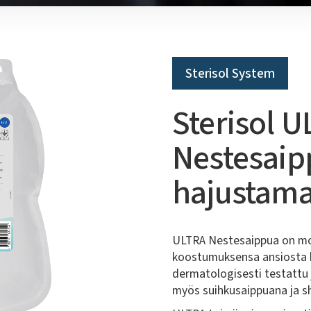
Sterisol System
Sterisol 
Nestesaip
hajustam
ULTRA Nestesaippua on mon
koostumuksensa ansiosta kä
dermatologisesti testattu 
myös suihkusaippuana ja 