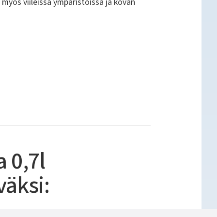
 myös viileissä ympäristöissä ja kovan
 0,7l
väksi: