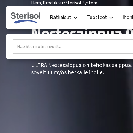
Hem
/
Produkter
/
Sterisol System
Sterisol ULTRA
Ratkaisut
Tuotteet
Ihon
Nestesaippua 0
hajustamaton
ULTRA Nestesaippua on tehokas saippua, j
soveltuu myös herkälle iholle.