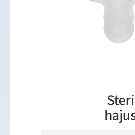
Ster
hajus