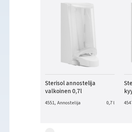
Sterisol annostelija
Ste
valkoinen 0,7l
kyy
4551
,
Annostelija
0,7 l
454