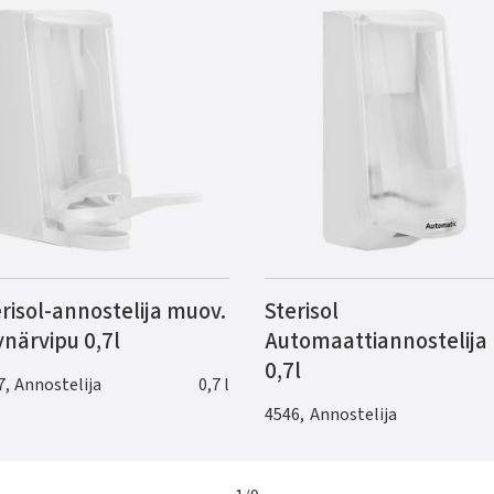
risol-annostelija muov.
Sterisol
närvipu 0,7l
Automaattiannostelija
0,7l
7
,
Annostelija
0,7 l
4546
,
Annostelija