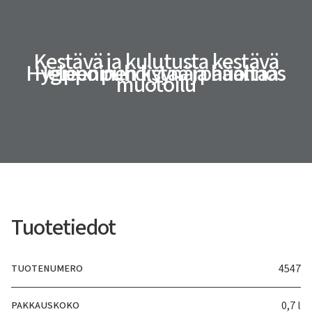
Kestävä ja kulutusta kestävä
Hygieeninen kyynärpääannos
Helppo puhdistaa ja huoltaa
muotoilu
Tuotetiedot
TUOTENUMERO
4547
PAKKAUSKOKO
0,7 l