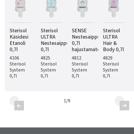
Sterisol
Sterisol
SENSE
Sterisol
Käsidesi
ULTRA
Nestesaippua
ULTRA
Etanoli
Nestesaippua
0,7l
Hair &
0,7l
0,7l
hajustamaton
Body 0,7l
4106
4825
4812
4829
Sterisol
Sterisol
Sterisol
Sterisol
System
System
System
System
0,7l
0,7l
0,7l
0,7l
1
/
9

