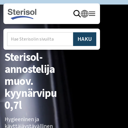
Hem
/
Produkter
/
Annostelija
Sterisol-
annostelija
muov.
kyynärvipu
0,7l
Hygieeninen ja
käyttäjäystävällinen