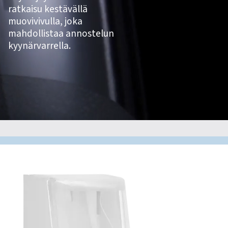
ratkaisu kestävällä
muovivivulla, joka
mahdollistaa annostelun
kyynärvarrella.