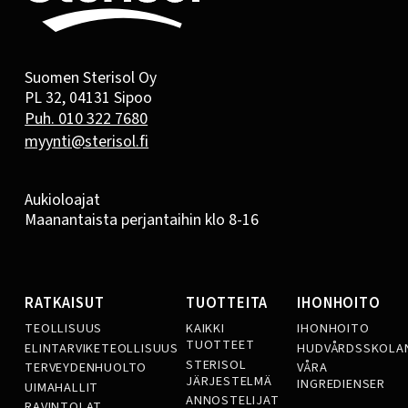
Suomen Sterisol Oy
PL 32, 04131 Sipoo
Puh. 010 322 7680
myynti@sterisol.fi
Aukioloajat
Maanantaista perjantaihin klo 8-16
RATKAISUT
TUOTTEITA
IHONHOITO
TEOLLISUUS
KAIKKI
IHONHOITO
TUOTTEET
ELINTARVIKETEOLLISUUS
HUDVÅRDSSKOLA
STERISOL
TERVEYDENHUOLTO
VÅRA
JÄRJESTELMÄ
INGREDIENSER
UIMAHALLIT
ANNOSTELIJAT
RAVINTOLAT