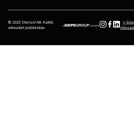
© 2025 Sterisol AB. Kaikki
↑ Sivu
oikeudet pidätetään.
yläosaa