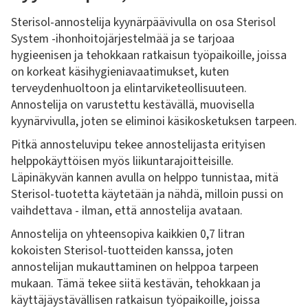
Sterisol-annostelija kyynärpäävivulla on osa Sterisol
System -ihonhoitojärjestelmää ja se tarjoaa
hygieenisen ja tehokkaan ratkaisun työpaikoille, joissa
on korkeat käsihygieniavaatimukset, kuten
terveydenhuoltoon ja elintarviketeollisuuteen.
Annostelija on varustettu kestävällä, muovisella
kyynärvivulla, joten se eliminoi käsikosketuksen tarpeen.
Pitkä annosteluvipu tekee annostelijasta erityisen
helppokäyttöisen myös liikuntarajoitteisille.
Läpinäkyvän kannen avulla on helppo tunnistaa, mitä
Sterisol-tuotetta käytetään ja nähdä, milloin pussi on
vaihdettava - ilman, että annostelija avataan.
Annostelija on yhteensopiva kaikkien 0,7 litran
kokoisten Sterisol-tuotteiden kanssa, joten
annostelijan mukauttaminen on helppoa tarpeen
mukaan. Tämä tekee siitä kestävän, tehokkaan ja
käyttäjäystävällisen ratkaisun työpaikoille, joissa