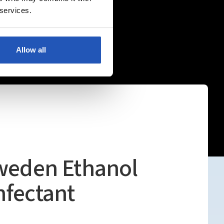
 services.
Allow all
Sweden Ethanol
nfectant