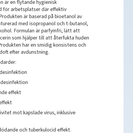
är en flytande hygienisk
 för arbetsplatser där effektiv
Produkten är baserad på bioetanol av
aturerad med isopropanol och t-butanol,
ohol. Formulan är parfymfri, lätt att
cerin som hjälper till att återfukta huden
Produkten har en smidig konsistens och
 doft efter avdunstning.
ndarder:
desinfektion
desinfektion
de effekt
ffekt
vitet mot kapslade virus, inklusive
dande och tuberkulocid effekt.