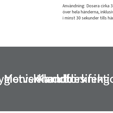
Användning: Dosera cirka 
över hela händerna, inklusi
i minst 30 sekunder tills hä
ygienisk handdesifekti
Motverkar uttorkning
Kladdfri