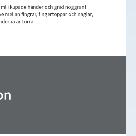
3 ml i kupade händer och gnid noggrant
ve mellan fingrar, fingertoppar och naglar,
nderna är torra.
on