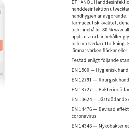
ETHANOL Handdesinfektion 
handdesinfektion utvecklad
handhygien är avgörande. 
farmaceutisk kvalitet, den
och innehåller 80 % w/w alk
applicera och innehåller gly
och motverka uttorkning. 
lämnar varken fläckar eller
Testad enligt följande sta
EN 1500 — Hygienisk hand
EN 12791 — Kirurgisk hand
EN 13727 — Bakteriedödan
EN 13624 — Jästdödande e
EN 14476 — Bevisad effekti
coronavirus.
EN 14348 — Mykobakteriedö