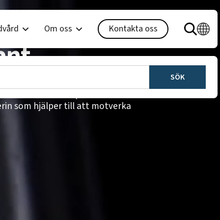
n Ethanol
dvård
Om oss
Kontakta oss
ant
i, flytande handdesinfektion för
av. Den är baserad på bioetanol av
rin som hjälper till att motverka