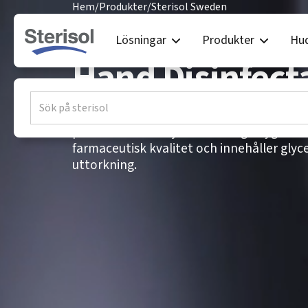
Hem
/
Produkter
/
Sterisol Sweden
Sterisol Swede
Lösningar
Produkter
Hu
Hand Disinfect
ETHANOL Handdesinfektion är en parfymfr
professionella miljöer med höga hygienkr
farmaceutisk kvalitet och innehåller glyce
uttorkning.