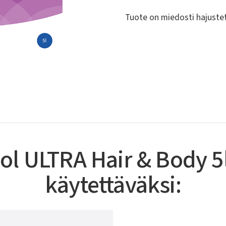
Tuote on miedosti hajustet
sol ULTRA Hair & Body 5l
käytettäväksi: