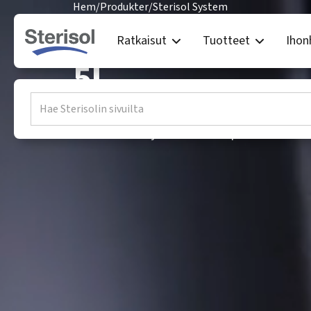
Hem
/
Produkter
/
Sterisol System
Sterisol ULTRA
Ratkaisut
Tuotteet
Ihon
5l
ULTRA Hair & Body on suihkusaippua, joka
hellävaraisen ja tehokkaan puhdistuksen.