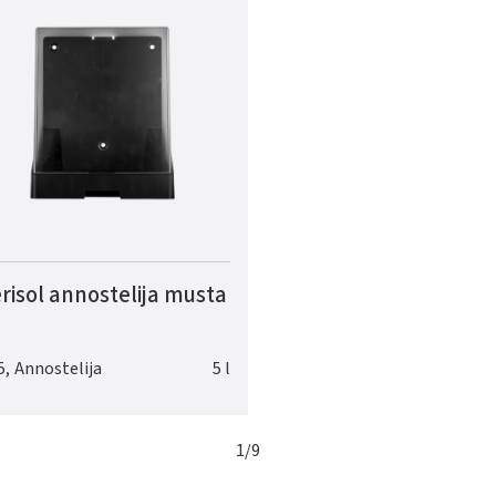
risol annostelija musta
5
,
Annostelija
5 l
1
/
9