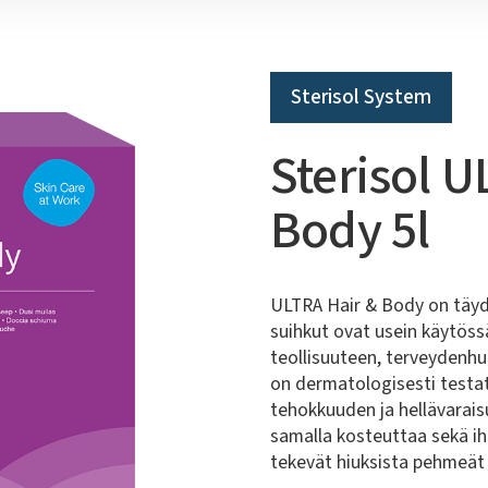
Sterisol System
Sterisol U
Body 5l
ULTRA Hair & Body on täyde
suihkut ovat usein käytössä
teollisuuteen, terveydenhuo
on dermatologisesti testat
tehokkuuden ja hellävarais
samalla kosteuttaa sekä ih
tekevät hiuksista pehmeät 