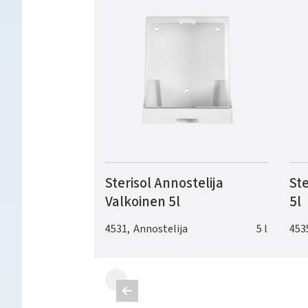
Sterisol Annostelija
Ste
Valkoinen 5l
5l
4531
,
Annostelija
5 l
453
