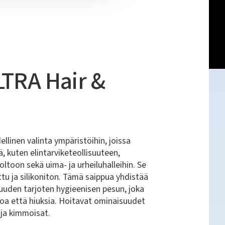
LTRA Hair &
llinen valinta ympäristöihin, joissa
, kuten elintarviketeollisuuteen,
ltoon sekä uima- ja urheiluhalleihin. Se
tu ja silikoniton. Tämä saippua yhdistää
uuden tarjoten hygieenisen pesun, joka
oa että hiuksia. Hoitavat ominaisuudet
ja kimmoisat.