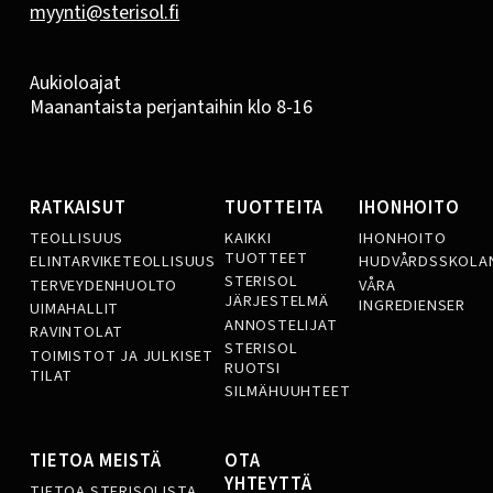
myynti@sterisol.fi
Aukioloajat
Maanantaista perjantaihin klo 8-16
RATKAISUT
TUOTTEITA
IHONHOITO
TEOLLISUUS
KAIKKI
IHONHOITO
TUOTTEET
ELINTARVIKETEOLLISUUS
HUDVÅRDSSKOLA
STERISOL
TERVEYDENHUOLTO
VÅRA
JÄRJESTELMÄ
INGREDIENSER
UIMAHALLIT
ANNOSTELIJAT
RAVINTOLAT
STERISOL
TOIMISTOT JA JULKISET
RUOTSI
TILAT
SILMÄHUUHTEET
TIETOA MEISTÄ
OTA
YHTEYTTÄ
TIETOA STERISOLISTA