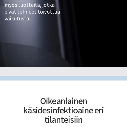
myös tuotteita, jotka
eivät tehneet toivottua
vaikutusta.
Oikeanlainen
käsidesinfektioaine eri
tilanteisiin