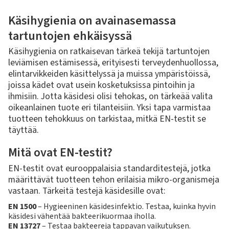
Käsihygienia on avainasemassa
tartuntojen ehkäisyssä
Käsihygienia on ratkaisevan tärkeä tekijä tartuntojen
leviämisen estämisessä, erityisesti terveydenhuollossa,
elintarvikkeiden käsittelyssä ja muissa ympäristöissä,
joissa kädet ovat usein kosketuksissa pintoihin ja
ihmisiin. Jotta käsidesi olisi tehokas, on tärkeää valita
oikeanlainen tuote eri tilanteisiin. Yksi tapa varmistaa
tuotteen tehokkuus on tarkistaa, mitkä EN-testit se
täyttää.
Mitä ovat EN-testit?
EN-testit ovat eurooppalaisia standarditestejä, jotka
määrittävät tuotteen tehon erilaisia mikro-organismeja
vastaan. Tärkeitä testejä käsidesille ovat:
EN 1500
– Hygieeninen käsidesinfektio. Testaa, kuinka hyvin
käsidesi vähentää bakteerikuormaa iholla.
EN 13727
– Testaa bakteereja tappavan vaikutuksen.