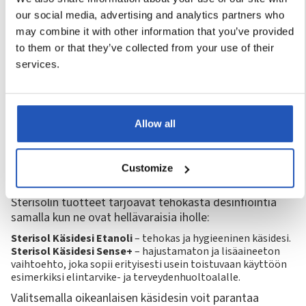
Oikea koostumus – Tasapaino
our social media, advertising and analytics partners who
toimivuuden ja hygienian välillä
may combine it with other information that you’ve provided
Käsidesin koostumus vaikuttaa sen käytettävyyteen.
to them or that they’ve collected from your use of their
services.
Liian paksu käsidesi voi jättää jäämiä iholle, mikä vaikeuttaa
esimerkiksi käsineiden pukemista.
Liian juokseva koostumus taas voi valua käsistä pois, jolloin
desinfiointi ei ole tehokasta.
Paksuuntumisaineiden kerääntyminen iholle voi myös luoda
Allow all
kasvualustan bakteereille, jos käsiä ei pestä välillä.
Valitse oikea tuote oikeaan
Customize
tilanteeseen
Sterisolin tuotteet tarjoavat tehokasta desinfiointia
samalla kun ne ovat hellävaraisia iholle:
Sterisol Käsidesi Etanoli
– tehokas ja hygieeninen käsidesi.
Sterisol Käsidesi Sense+
– hajustamaton ja lisäaineeton
vaihtoehto, joka sopii erityisesti usein toistuvaan käyttöön
esimerkiksi elintarvike- ja terveydenhuoltoalalle.
Valitsemalla oikeanlaisen käsidesin voit parantaa