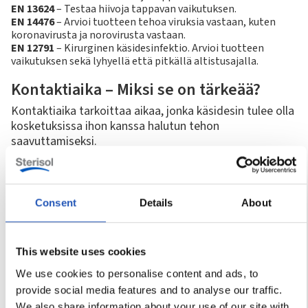
EN 13624
– Testaa hiivoja tappavan vaikutuksen.
EN 14476
– Arvioi tuotteen tehoa viruksia vastaan, kuten
koronavirusta ja norovirusta vastaan.
EN 12791
– Kirurginen käsidesinfektio. Arvioi tuotteen
vaikutuksen sekä lyhyellä että pitkällä altistusajalla.
Kontaktiaika – Miksi se on tärkeää?
Kontaktiaika tarkoittaa aikaa, jonka käsidesin tulee olla
kosketuksissa ihon kanssa halutun tehon
saavuttamiseksi.
Hygieenisessä käsidesinfektiossa kontaktiaika on yleensä
30–60 sekuntia.
Kirurgisessa käsidesinfektiossa aika on pidempi, yleensä
noin 3 minuuttia.
Consent
Details
About
Kirurgisessa desinfektiossa on myös tärkeää huomioida
pitkäaikainen vaikutus, eli kuinka kauan kädet pysyvät
suojattuina mikro-organismeilta levityksen jälkeen.
This website uses cookies
Tämä ei ole pakollinen vaatimus, mutta joissain
We use cookies to personalise content and ads, to
työympäristöissä se voi olla tärkeä lisäominaisuus.
provide social media features and to analyse our traffic.
We also share information about your use of our site with