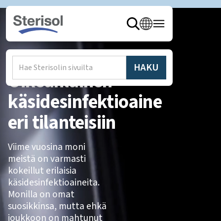
Oikeanlainen
käsidesinfektioaine
eri tilanteisiin
Viime vuosina moni
meistä on varmasti
kokeillut erilaisia
käsidesinfektioaineita.
Monilla on omat
suosikkinsa, mutta ehkä
joukkoon on mahtunut