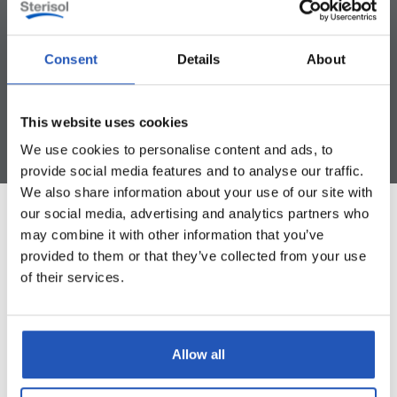
Hygienisk handdesinfektion
Motverkar uttorkning
Kladdfri
Consent
Details
About
This website uses cookies
We use cookies to personalise content and ads, to
provide social media features and to analyse our traffic.
We also share information about your use of our site with
our social media, advertising and analytics partners who
may combine it with other information that you’ve
Specifikation
provided to them or that they’ve collected from your use
of their services.
ART. NUMMER
4110SV-FI
Allow all
PARFYM
Nej