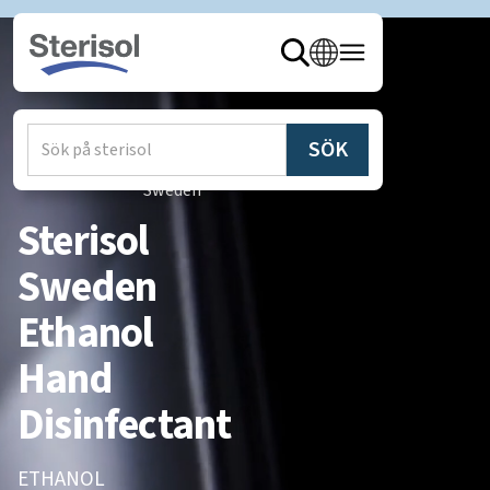
Hem
/
Produkter
/
Sterisol
Sweden
Sterisol
Sweden
Ethanol
Hand
Disinfectant
ETHANOL