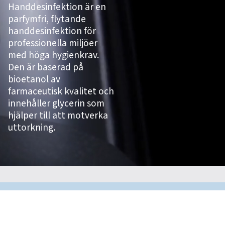
Handdesinfektion är en
parfymfri, flytande
handdesinfektion för
professionella miljöer
med höga hygienkrav.
Den är baserad på
bioetanol av
farmaceutisk kvalitet och
innehåller glycerin som
hjälper till att motverka
uttorkning.