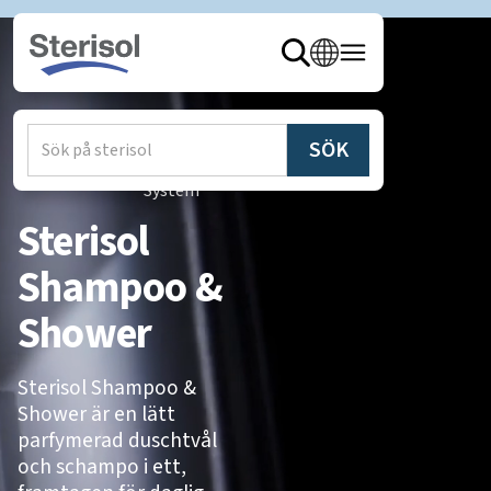
Hem
/
Produkter
/
Sterisol
System
Sterisol
Shampoo &
Shower
Sterisol Shampoo &
Shower är en lätt
parfymerad duschtvål
och schampo i ett,