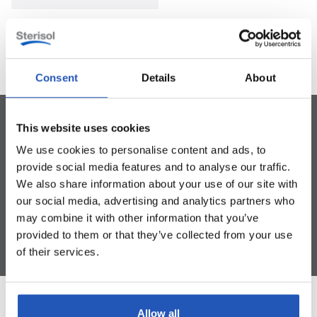
1
/
9


Consent
Details
About
This website uses cookies
We use cookies to personalise content and ads, to
provide social media features and to analyse our traffic.
Konserveringsmedelsfri
För kropp och hår
Utan silikoner
We also share information about your use of our site with
our social media, advertising and analytics partners who
may combine it with other information that you’ve
provided to them or that they’ve collected from your use
of their services.
Allow all