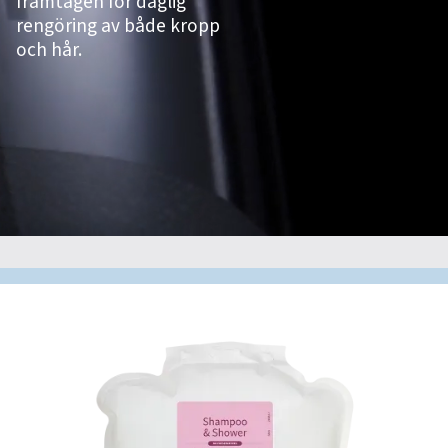
framtagen för daglig
rengöring av både kropp
och hår.