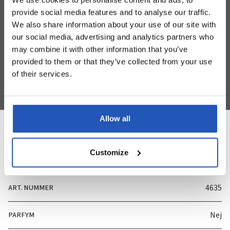
provide social media features and to analyse our traffic.
We also share information about your use of our site with
Ingen borat eller fosfat
Steril koksaltlösning
Lång spoltid
our social media, advertising and analytics partners who
may combine it with other information that you’ve
provided to them or that they’ve collected from your use
of their services.
Allow all
Specifikation
Customize
ART. NUMMER
4635
PARFYM
Nej