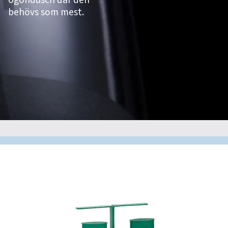
ögondusch där den
behövs som mest.