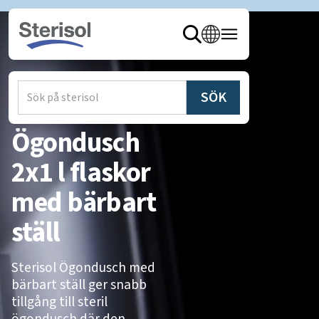
Hem
/
Produkter
/
Ögondusch
Ögondusch
2x1 l flaskor
med bärbart
ställ
Sterisol Ögondusch med
bärbart ställ ger snabb
tillgång till steril