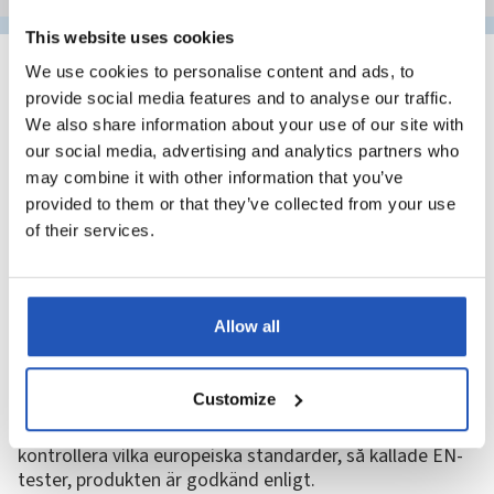
This website uses cookies
We use cookies to personalise content and ads, to
provide social media features and to analyse our traffic.
Därför är EN-tester viktiga vid
We also share information about your use of our site with
our social media, advertising and analytics partners who
val av handdesinfektion
may combine it with other information that you’ve
Det finns många typer av handdesinfektion på
provided to them or that they’ve collected from your use
marknaden: små flaskor, större förpackningar, pumpar,
of their services.
dispensersystem, flytande produkter och gelbaserade
alternativ. Utbudet gör det möjligt att välja en lösning
som passar den egna verksamheten, men det kan också
göra valet svårt.
Allow all
Många tittar först på alkoholhalten. Den är viktig, men
säger inte allt om produktens effekt. En hög
Customize
alkoholprocent innebär inte automatiskt att produkten
är rätt för alla miljöer. Ett bättre första steg är att
kontrollera vilka europeiska standarder, så kallade EN-
tester, produkten är godkänd enligt.