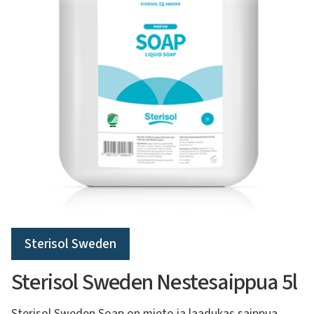
Sterisol Sweden
Sterisol Sweden Nestesaippua 5l
Sterisol Sweden Soap on mieto ja laadukas saippua,