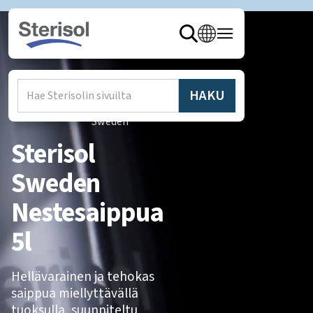
Hem
/
Produkter
/
Sterisol
Sweden
Sterisol
Sweden
Nestesaippua
5l
Hellävarainen ja tehokas
saippua miellyttävällä
tuoksulla, suunniteltu