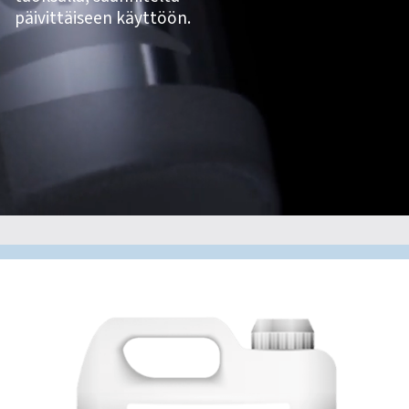
päivittäiseen käyttöön.