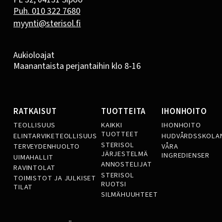
Puh. 010 322 7680
myynti@sterisol.fi
Aukioloajat
Maanantaista perjantaihin klo 8-16
RATKAISUT
TUOTTEITA
IHONHOITO
TEOLLISUUS
KAIKKI
IHONHOITO
TUOTTEET
ELINTARVIKETEOLLISUUS
HUDVÅRDSSKOLA
STERISOL
TERVEYDENHUOLTO
VÅRA
JÄRJESTELMÄ
INGREDIENSER
UIMAHALLIT
ANNOSTELIJAT
RAVINTOLAT
STERISOL
TOIMISTOT JA JULKISET
RUOTSI
TILAT
SILMÄHUUHTEET