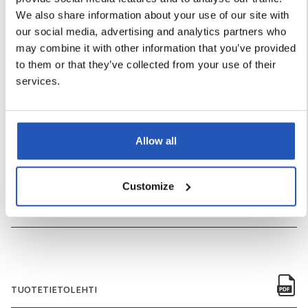
We also share information about your use of our site with
TUOTENUMERO
4461
our social media, advertising and analytics partners who
may combine it with other information that you’ve provided
HAJUVESI
Kyllä
to them or that they’ve collected from your use of their
services.
PAKKAUSKOKO
5l
MÄÄRÄ PER LAATIKKO
3
Allow all
MÄÄRÄ PER LAVA
108
Customize
LAATIKOIDEN MÄÄRÄ PER LAVA
36
TUOTETIETOLEHTI