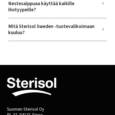
Nestesaippuaa käyttää kaikille
→
ihotyypeille?
Mitä Sterisol Sweden -tuotevalikoimaan
→
kuuluu?
Suomen Sterisol Oy
PL 32, 04131 Sipoo