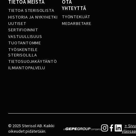
TIETOA MEISTÄ
OTA
YHTEYTTÄ
TIETOA STERISOLISTA
TYÖNTEKIJÄT
HISTORIA JA NYKYHETKI
MEDARBETARE
UUTISET
SERTIFIOINNIT
VASTUULLISUUS
TUOTANTOMME
TYÖSKENTELE
STERISOLILLA
TIETOSUOJAKÄYTÄNTÖ
ILMIANTOPALVELU
© 2025 Sterisol AB. Kaikki
↑ Sivu
oikeudet pidätetään.
yläosaa