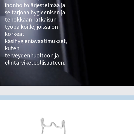
ihonhoitojärjestelmää ja
se tarjoaa hygieenisen ja
tehokkaan ratkaisun
työpaikoille, joissa on
korkeat
käsihygieniavaatimukset,
kuten
terveydenhuoltoon ja
elintarviketeollisuuteen.