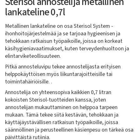
Sterisol annostelija metallinen
lankateline 0,7l
Metallinen lankateline on osa Sterisol System -
ihonhoitojärjestelmää ja se tarjoaa hygieenisen ja
tehokkaan ratkaisun työpaikoille, joissa on korkeat
käsihygieniavaatimukset, kuten terveydenhuoltoon ja
elintarviketeollisuuteen.
Pitkä annosteluvipu tekee annostelijasta erityisen
helppokäyttöisen myös liikuntarajoitteisille tai
toimintahäiriöisille. .
Annostelija on yhteensopiva kaikkien 0,7 litran
kokoisten Sterisol-tuotteiden kanssa, joten
annostelijan mukauttaminen on helppoa tarpeen
mukaan. Tämä tekee siitä kestävän, tehokkaan ja
käyttäjäystävällisen ratkaisun työpaikoille, joissa
säännöllinen ja perusteellinen käsienpesu on tärkeä osa
päivittäistä rutiinia.