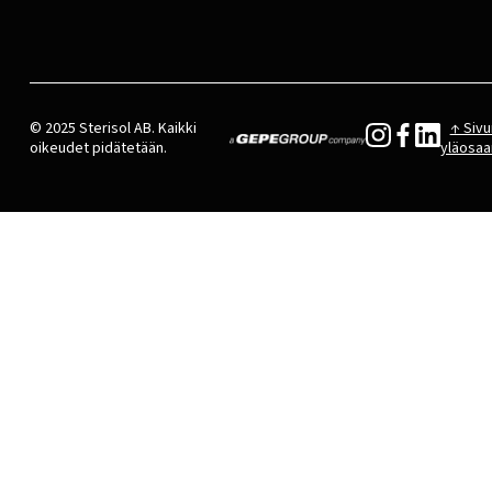
© 2025 Sterisol AB. Kaikki
↑ Sivu
oikeudet pidätetään.
yläosaa