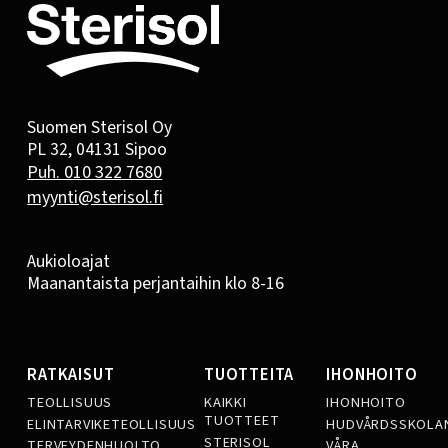
Suomen Sterisol Oy
PL 32, 04131 Sipoo
Puh. 010 322 7680
myynti@sterisol.fi
Aukioloajat
Maanantaista perjantaihin klo 8-16
RATKAISUT
TUOTTEITA
IHONHOITO
TEOLLISUUS
KAIKKI
IHONHOITO
TUOTTEET
ELINTARVIKETEOLLISUUS
HUDVÅRDSSKOLA
STERISOL
TERVEYDENHUOLTO
VÅRA