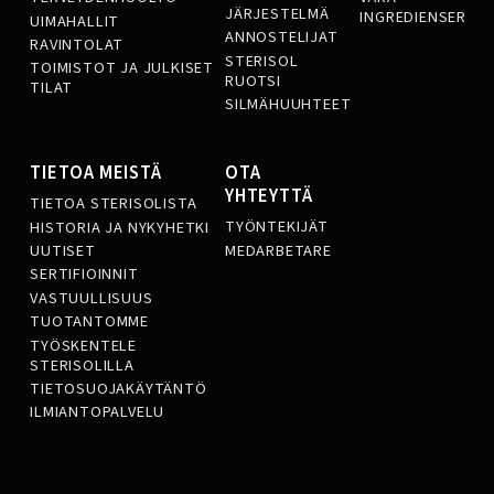
JÄRJESTELMÄ
INGREDIENSER
UIMAHALLIT
ANNOSTELIJAT
RAVINTOLAT
STERISOL
TOIMISTOT JA JULKISET
RUOTSI
TILAT
SILMÄHUUHTEET
TIETOA MEISTÄ
OTA
YHTEYTTÄ
TIETOA STERISOLISTA
TYÖNTEKIJÄT
HISTORIA JA NYKYHETKI
MEDARBETARE
UUTISET
SERTIFIOINNIT
VASTUULLISUUS
TUOTANTOMME
TYÖSKENTELE
STERISOLILLA
TIETOSUOJAKÄYTÄNTÖ
ILMIANTOPALVELU