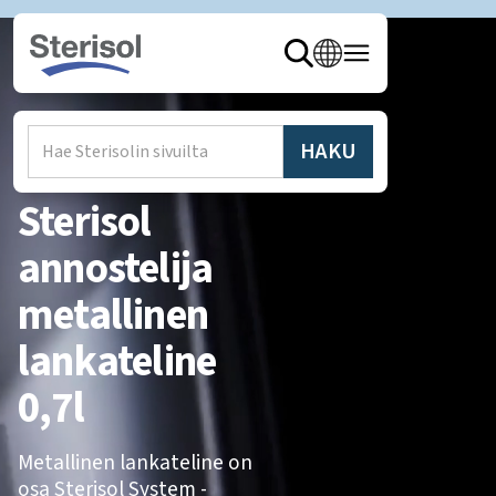
Hem
/
Produkter
/
Annostelija
Sterisol
annostelija
metallinen
lankateline
0,7l
Metallinen lankateline on
osa Sterisol System -