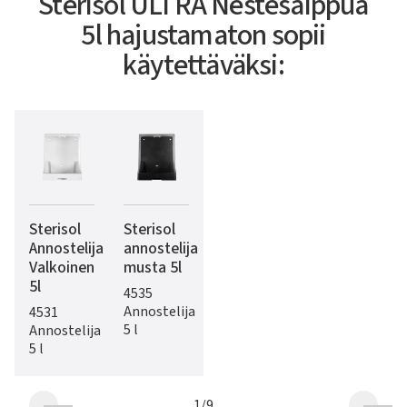
Sterisol ULTRA Nestesaippua
5l hajustamaton sopii
käytettäväksi:
Sterisol
Sterisol
Annostelija
annostelija
Valkoinen
musta 5l
5l
4535
Annostelija
4531
5 l
Annostelija
5 l
1
/
9