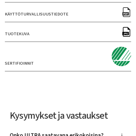
KÄYTTÖTURVALLISUUSTIEDOTE
TUOTEKUVA
SERTIFIOINNIT
Kysymykset ja vastaukset
Onko ULTRA saatavana erikokoisina?
→