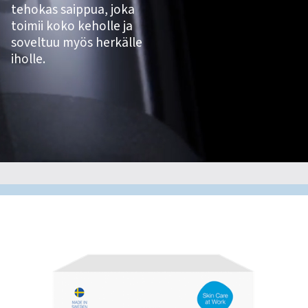
tehokas saippua, joka
toimii koko keholle ja
soveltuu myös herkälle
iholle.