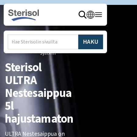
Hem
/
Produkter
/
Sterisol
System
Sterisol
ULTRA
Nestesaippua
5l
hajustamaton
ULTRA Nestesaippua on