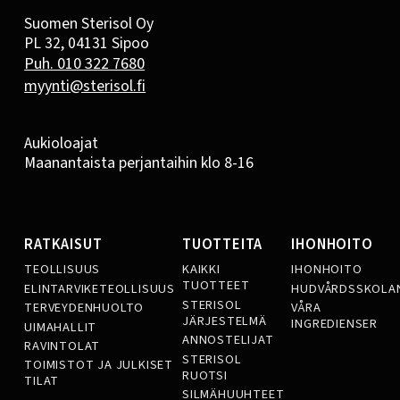
Suomen Sterisol Oy
PL 32, 04131 Sipoo
Puh. 010 322 7680
myynti@sterisol.fi
Aukioloajat
Maanantaista perjantaihin klo 8-16
RATKAISUT
TUOTTEITA
IHONHOITO
TEOLLISUUS
KAIKKI
IHONHOITO
TUOTTEET
ELINTARVIKETEOLLISUUS
HUDVÅRDSSKOLA
STERISOL
TERVEYDENHUOLTO
VÅRA
JÄRJESTELMÄ
INGREDIENSER
UIMAHALLIT
ANNOSTELIJAT
RAVINTOLAT
STERISOL
TOIMISTOT JA JULKISET
RUOTSI
TILAT
SILMÄHUUHTEET