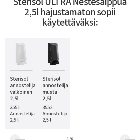
Sterisol ULTRA Nestesaippua
2,5l hajustamaton sopii
käytettäväksi:
Sterisol
Sterisol
annostelija
annostelija
valkoinen
musta
2,5l
2,5l
3551
3552
Annostelija
Annostelija
2,5 l
2,5 l
1
/
9