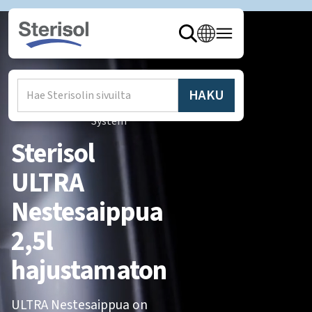
Hem
/
Produkter
/
Sterisol
System
Sterisol
ULTRA
Nestesaippua
2,5l
hajustamaton
ULTRA Nestesaippua on