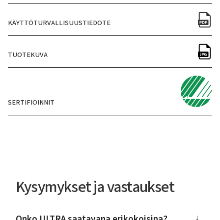
KÄYTTÖTURVALLISUUSTIEDOTE
TUOTEKUVA
SERTIFIOINNIT
Kysymykset ja vastaukset
Onko ULTRA saatavana erikokoisina?
→