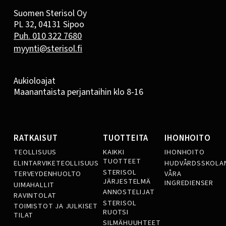
Suomen Sterisol Oy
PL 32, 04131 Sipoo
Puh. 010 322 7680
myynti@sterisol.fi
Aukioloajat
Maanantaista perjantaihin klo 8-16
RATKAISUT
TUOTTEITA
IHONHOITO
TEOLLISUUS
KAIKKI
IHONHOITO
TUOTTEET
ELINTARVIKETEOLLISUUS
HUDVÅRDSSKOLA
STERISOL
TERVEYDENHUOLTO
VÅRA
JÄRJESTELMÄ
INGREDIENSER
UIMAHALLIT
ANNOSTELIJAT
RAVINTOLAT
STERISOL
TOIMISTOT JA JULKISET
RUOTSI
TILAT
SILMÄHUUHTEET