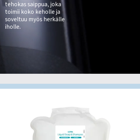
tehokas saippua, joka
toimii koko keholle ja
soveltuu myös herkälle
iholle.