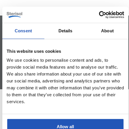
Consent
Details
About
Voidaan käyttää koko keholle
Dermatologisesti testattu
Säilöntäaineeton
This website uses cookies
We use cookies to personalise content and ads, to
provide social media features and to analyse our traffic.
We also share information about your use of our site with
our social media, advertising and analytics partners who
may combine it with other information that you’ve provided
to them or that they’ve collected from your use of their
services.
Tuotetiedot
Allow all