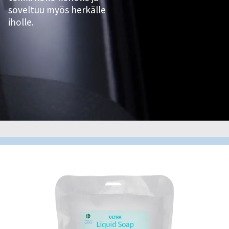
soveltuu myös herkälle
iholle.