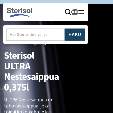
Hem
/
Produkter
/
Sterisol
System
Sterisol
ULTRA
Nestesaippua
0,375l
ULTRA Nestesaippua on
tehokas saippua, joka
toimii koko keholle ja