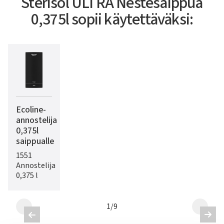
Sterisol ULTRA Nestesaippua
0,375l sopii käytettäväksi:
Ecoline-
annostelija
0,375l
saippualle
1551
Annostelija
0,375 l
1
/
9

