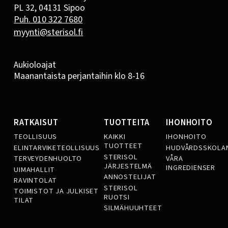
PL 32, 04131 Sipoo
Puh. 010 322 7680
myynti@sterisol.fi
Aukioloajat
Maanantaista perjantaihin klo 8-16
RATKAISUT
TUOTTEITA
IHONHOITO
TEOLLISUUS
KAIKKI
IHONHOITO
TUOTTEET
ELINTARVIKETEOLLISUUS
HUDVÅRDSSKOLA
STERISOL
TERVEYDENHUOLTO
VÅRA
JÄRJESTELMÄ
INGREDIENSER
UIMAHALLIT
ANNOSTELIJAT
RAVINTOLAT
STERISOL
TOIMISTOT JA JULKISET
RUOTSI
TILAT
SILMÄHUUHTEET