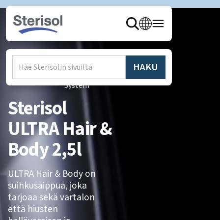
Hem
/
Produkter
/
Sterisol
System
Sterisol
ULTRA Hair &
Body 2,5l
ULTRA Hair & Body on
suihkusaippua, joka
tarjoaa sekä vartalon
että hiusten