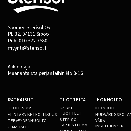
Suomen Sterisol Oy
PL 32, 04131 Sipoo
Puh. 010 322 7680
myynti@sterisol.fi
Aukioloajat
Maanantaista perjantaihin klo 8-16
RATKAISUT
TUOTTEITA
IHONHOITO
TEOLLISUUS
KAIKKI
IHONHOITO
TUOTTEET
ELINTARVIKETEOLLISUUS
HUDVÅRDSSKOLA
STERISOL
TERVEYDENHUOLTO
VÅRA
JÄRJESTELMÄ
INGREDIENSER
UIMAHALLIT