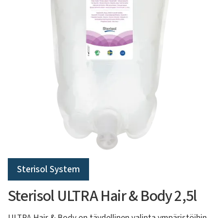
Sterisol System
Sterisol ULTRA Hair & Body 2,5l
ULTRA Hair & Body on täydellinen valinta ympäristöihin,