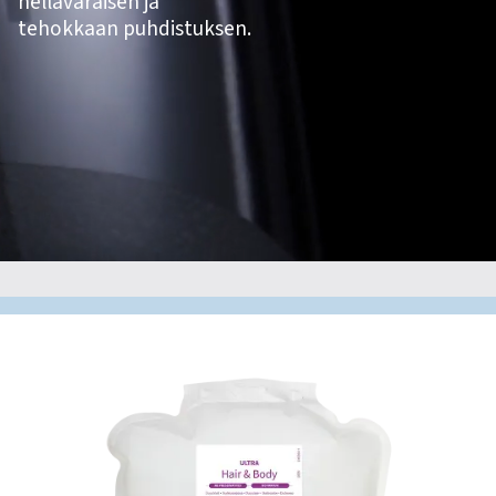
hellävaraisen ja
tehokkaan puhdistuksen.