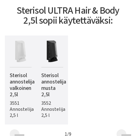
Sterisol ULTRA Hair & Body
2,5l sopii käytettäväksi:
Sterisol
Sterisol
annostelija
annostelija
valkoinen
musta
2,5l
2,5l
3551
3552
Annostelija
Annostelija
2,5 l
2,5 l
1
/
9