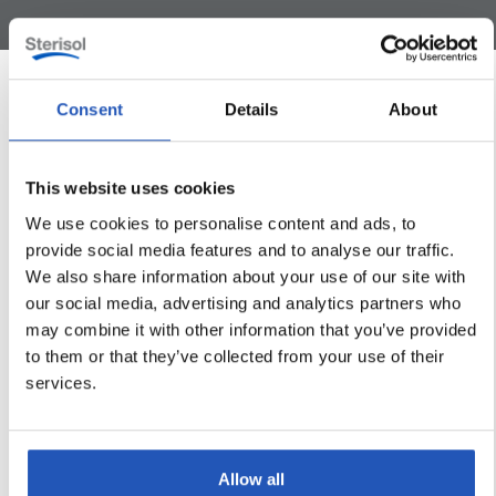
Consent
Details
About
Tuotetiedot
This website uses cookies
TUOTENUMERO
4344
We use cookies to personalise content and ads, to
provide social media features and to analyse our traffic.
HAJUVESI
ingen
We also share information about your use of our site with
our social media, advertising and analytics partners who
may combine it with other information that you’ve provided
PAKKAUSKOKO
100ml
to them or that they’ve collected from your use of their
services.
MÄÄRÄ PER LAATIKKO
12
MÄÄRÄ PER LAVA
2520
Allow all