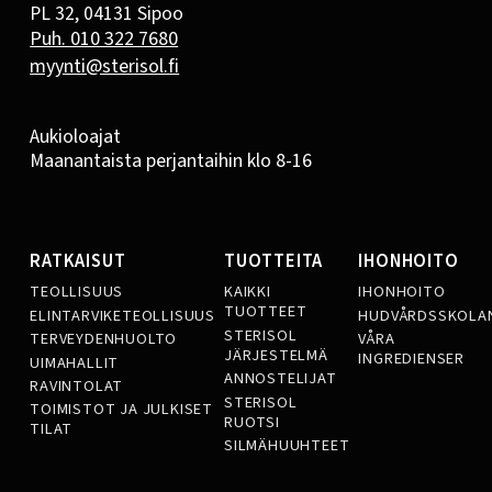
PL 32, 04131 Sipoo
Puh. 010 322 7680
myynti@sterisol.fi
Aukioloajat
Maanantaista perjantaihin klo 8-16
RATKAISUT
TUOTTEITA
IHONHOITO
TEOLLISUUS
KAIKKI
IHONHOITO
TUOTTEET
ELINTARVIKETEOLLISUUS
HUDVÅRDSSKOLA
STERISOL
TERVEYDENHUOLTO
VÅRA
JÄRJESTELMÄ
INGREDIENSER
UIMAHALLIT
ANNOSTELIJAT
RAVINTOLAT
STERISOL
TOIMISTOT JA JULKISET
RUOTSI
TILAT
SILMÄHUUHTEET