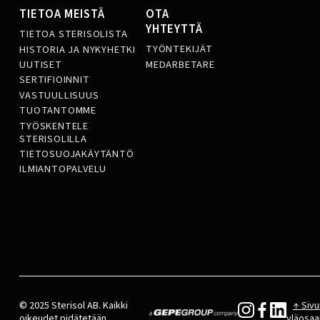
TIETOA MEISTÄ
OTA
YHTEYTTÄ
TIETOA STERISOLISTA
TYÖNTEKIJÄT
HISTORIA JA NYKYHETKI
MEDARBETARE
UUTISET
SERTIFIOINNIT
VASTUULLISUUS
TUOTANTOMME
TYÖSKENTELE
STERISOLILLA
TIETOSUOJAKÄYTÄNTÖ
ILMIANTOPALVELU
© 2025 Sterisol AB. Kaikki
↑ Sivu
oikeudet pidätetään.
yläosaa