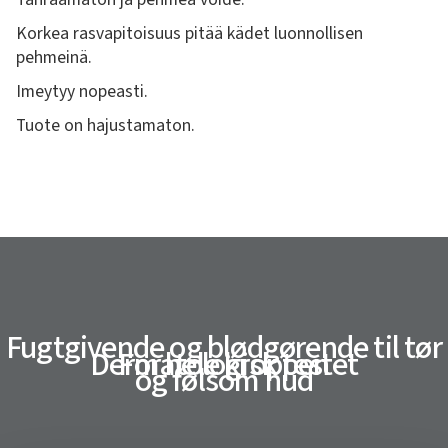
Korkea rasvapitoisuus pitää kädet luonnollisen
pehmeinä.
Imeytyy nopeasti.
Tuote on hajustamaton.
Fugtgivende og blødgørende til tør
Dermatologisk testet
For hele kroppen
og følsom hud