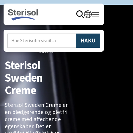
Hem
/
Produkter
/
Sterisol
Sweden
Sterisol
Sweden
Creme
Sterisol Sweden Creme er
en blødgørende og pletfri
creme med affedtende
egenskaber. Det er