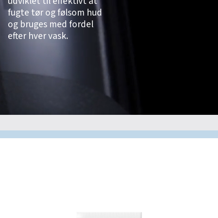
udviklet til effektivt at
fugte tør og følsom hud
og bruges med fordel
efter hver vask.