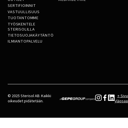
SERTIFIOINNIT
VASTUULLISUUS
TUOTANTOMME
TYÖSKENTELE
STERISOLILLA
TIETOSUOJAKÄYTÄNTÖ
ILMIANTOPALVELU
© 2025 Sterisol AB. Kaikki
↑ Sivu
oikeudet pidätetään.
yläosaa