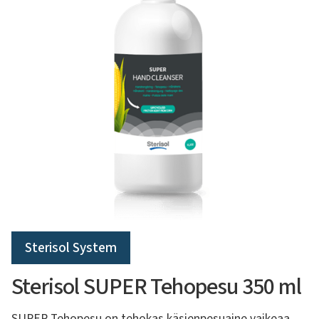
Sterisol System
Sterisol SUPER Tehopesu 350 ml
SUPER Tehopesu on tehokas käsienpesuaine vaikeaa