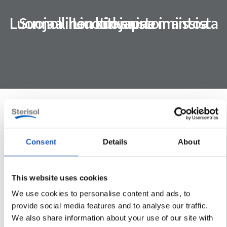
Luonnollinen kitkaaine maissista
Suojaa ihon suojaustoimintoa
Liuotinvapaa
Tuotetiedot
Consent
Details
About
TUOTENUMERO
4480
This website uses cookies
HAJUVESI
Kyllä
We use cookies to personalise content and ads, to
provide social media features and to analyse our traffic.
We also share information about your use of our site with
PAKKAUSKOKO
350ml