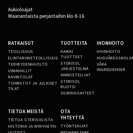
Aukioloajat
Maanantaista perjantaihin klo 8-16
RATKAISUT
TUOTTEITA
IHONHOITO
TEOLLISUUS
KAIKKI
IHONHOITO
TUOTTEET
ELINTARVIKETEOLLISUUS
HUDVÅRDSSKOLA
STERISOL
TERVEYDENHUOLTO
VÅRA
JÄRJESTELMÄ
INGREDIENSER
UIMAHALLIT
ANNOSTELIJAT
RAVINTOLAT
STERISOL
TOIMISTOT JA JULKISET
RUOTSI
TILAT
SILMÄHUUHTEET
TIETOA MEISTÄ
OTA
YHTEYTTÄ
TIETOA STERISOLISTA
TYÖNTEKIJÄT
HISTORIA JA NYKYHETKI
MEDARBETARE
UUTISET