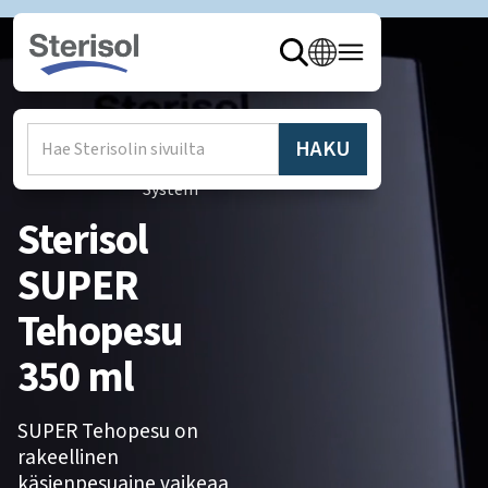
Hem
/
Produkter
/
Sterisol
System
Sterisol
SUPER
Tehopesu
350 ml
SUPER Tehopesu on
rakeellinen
käsienpesuaine vaikeaa