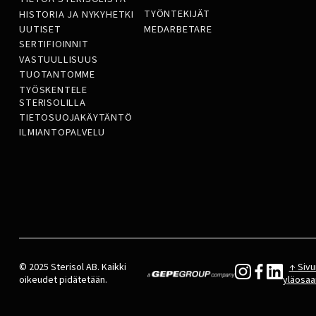
TYÖNTEKIJÄT
HISTORIA JA NYKYHETKI
MEDARBETARE
UUTISET
SERTIFIOINNIT
VASTUULLISUUS
TUOTANTOMME
TYÖSKENTELE
STERISOLILLA
TIETOSUOJAKÄYTÄNTÖ
ILMIANTOPALVELU
© 2025 Sterisol AB. Kaikki
↑ Sivu
oikeudet pidätetään.
yläosaa