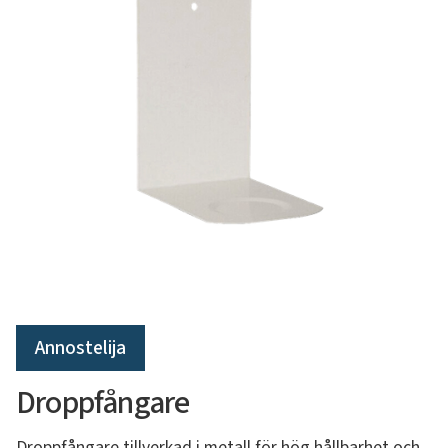
Annostelija
Droppfångare
Droppfångare tillverkad i metall för hög hållbarhet och