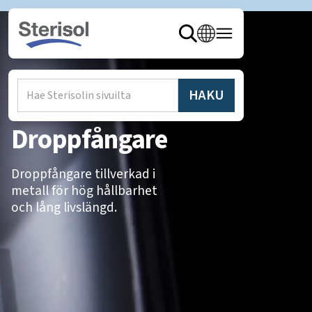
Hem
/
Produkter
/
Annostelija
Droppfångare
Droppfångare tillverkad i
metall för hög hållbarhet
och lång livslängd.