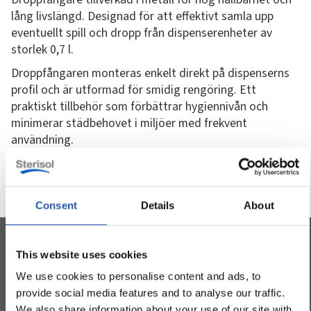
lång livslängd. Designad för att effektivt samla upp
eventuellt spill och dropp från dispenserenheter av
storlek 0,7 l.
Droppfångaren monteras enkelt direkt på dispenserns
profil och är utformad för smidig rengöring. Ett
praktiskt tillbehör som förbättrar hygiennivån och
minimerar städbehovet i miljöer med frekvent
användning.
Consent
Details
About
This website uses cookies
We use cookies to personalise content and ads, to
provide social media features and to analyse our traffic.
Smidig rengöring
Enkel montering
Hållbar design
We also share information about your use of our site with