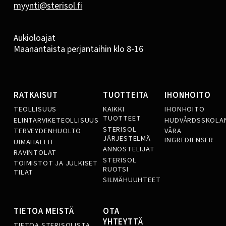
myynti@sterisol.fi
Aukioloajat
Maanantaista perjantaihin klo 8-16
RATKAISUT
TUOTTEITA
IHONHOITO
TEOLLISUUS
KAIKKI
IHONHOITO
TUOTTEET
ELINTARVIKETEOLLISUUS
HUDVÅRDSSKOLA
STERISOL
TERVEYDENHUOLTO
VÅRA
JÄRJESTELMÄ
INGREDIENSER
UIMAHALLIT
ANNOSTELIJAT
RAVINTOLAT
STERISOL
TOIMISTOT JA JULKISET
RUOTSI
TILAT
SILMÄHUUHTEET
TIETOA MEISTÄ
OTA
YHTEYTTÄ
TIETOA STERISOLISTA