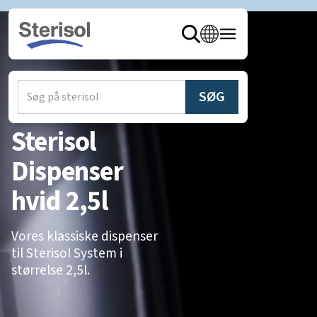
hjem
/
produkter
/
Dispensere
Sterisol
Dispenser
hvid 2,5l
Vores klassiske dispenser
til Sterisol System i
størrelse 2,5l.