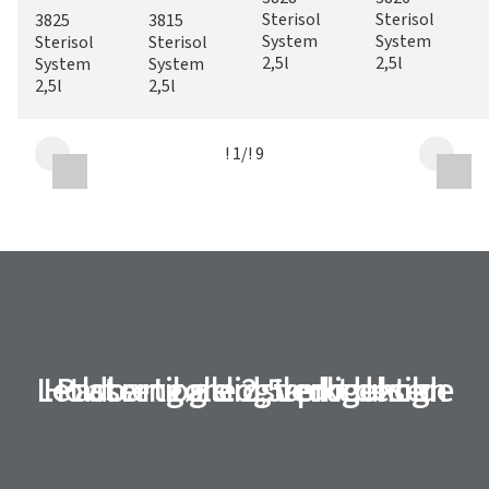
Sterisol
Sterisol
3825
3815
System
System
Sterisol
Sterisol
2,5l
2,5l
System
System
2,5l
2,5l
! 1
/
! 9
Let at rengøre og vedligeholde
Holdbart og slidstærkt design
Passer til alle 2,5l produkter