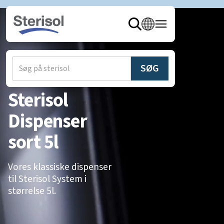
hjem
/
produkter
/
Dispensere
Sterisol
Dispenser
sort 5l
Vores klassiske dispenser
til Sterisol System i
størrelse 5l.