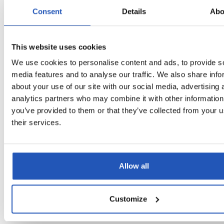
Consent
Details
Abo
Specifikation
This website uses cookies
We use cookies to personalise content and ads, to provide s
KUNST. NUMMER
4535
media features and to analyse our traffic. We also share info
about your use of our site with our social media, advertising 
PAKNINGSSTØRRELSE
5 l
analytics partners who may combine it with other information
you’ve provided to them or that they’ve collected from your u
their services.
BREDDE
210 mm
HØJDE
240 mm
Allow all
DYBDE
180 mm
Customize